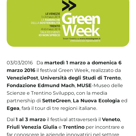
La tua cooperativa energetica sostenibile
Area Soci
|
Aderisci a WeForGreen
Da
martedì 1 marzo a domenica 6
03/03/2016
marzo 2016
il festival Green Week, realizzato da
VeneziePost
,
Università degli Studi di Trento
,
Fondazione Edmund Mach
,
MUSE
-Museo delle
Scienze e Trentino Sviluppo, con la media
partnership di
SetteGreen
,
La Nuova Ecologia
ed
Egea
, farà il tour di tre regioni italiane.
Dal
1 al 3 marzo
il festival attraverserà il
Veneto
,
Friuli Venezia Giulia
e
Trentino
per incontrare e
far conoscere le aziende innovatrici nel settore