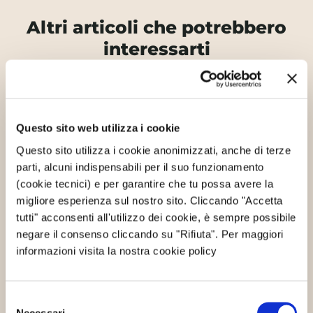
Altri articoli che potrebbero
interessarti
Eventi
Questo sito web utilizza i cookie
Questo sito utilizza i cookie anonimizzati, anche di terze
parti, alcuni indispensabili per il suo funzionamento
(cookie tecnici) e per garantire che tu possa avere la
migliore esperienza sul nostro sito. Cliccando "Accetta
tutti" acconsenti all'utilizzo dei cookie, è sempre possibile
negare il consenso cliccando su "Rifiuta". Per maggiori
Il Premio dello Sviluppo Sostenibile
informazioni visita la nostra cookie policy
va alla green e sharing economy
29/10/2015
Le protagoniste 2015 del Premio per lo
Selezione
Sviluppo Sostenibile, promosso dalla Fondazione
Necessari