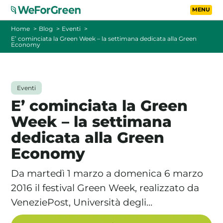
Vai al contenuto principa
Toggle
Home
Blog
Eventi
E’ cominciata la Green Week – la settimana dedicata alla Green
Economy
CHI SIAMO
TARIFFE
Eventi
E’ cominciata la Green
FOTOVOLTAICO A DISTANZA
Week – la settimana
dedicata alla Green
FAQ
Economy
BLOG
Da martedì 1 marzo a domenica 6 marzo
CONTATTI
2016 il festival Green Week, realizzato da
VeneziePost, Università degli…
PASSA A WEFORGREEN