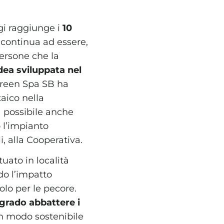
i raggiunge i
10
e continua ad essere,
persone che la
ea sviluppata nel
rGreen Spa SB ha
aico nella
a possibile anche
o l’impianto
i, alla Cooperativa.
uato in località
do l’impatto
lo per le pecore.
 grado abbattere i
in modo sostenibile