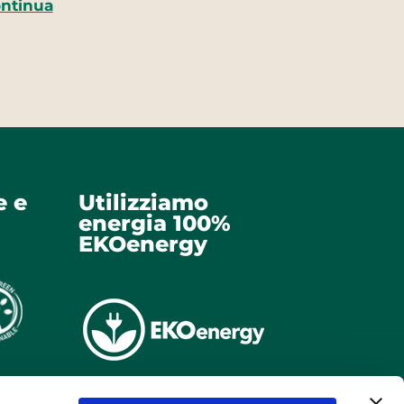
ntinua
e e
Utilizziamo
energia 100%
EKOenergy