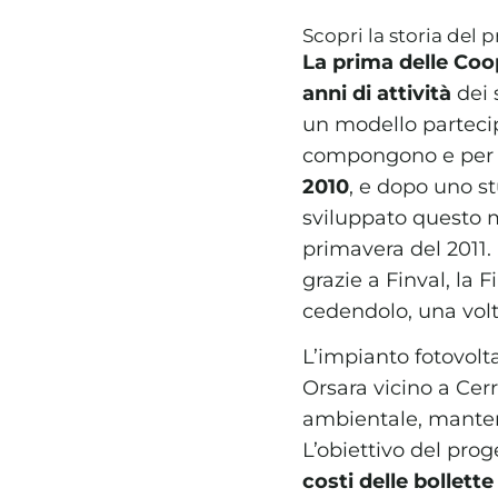
Scopri la storia de
La prima delle Coo
anni di attività
dei 
un modello partecip
compongono e per il
2010
, e dopo uno s
sviluppato questo m
primavera del 2011. 
grazie a Finval, la 
cedendolo, una volta
L’impianto fotovolta
Orsara vicino a Cer
ambientale, mantene
L’obiettivo del proge
costi delle bollet