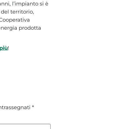
nni, l’impianto si è
el territorio,
 Cooperativa
energia prodotta
 più
!
ntrassegnati
*