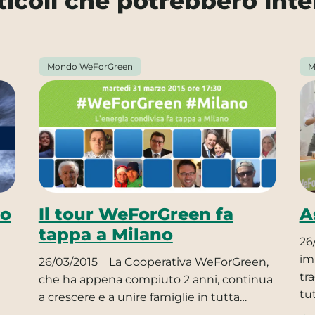
rticoli che potrebbero inte
Mondo WeForGreen
M
vo
Il tour WeForGreen fa
A
tappa a Milano
26
im
26/03/2015
La Cooperativa WeForGreen,
tr
che ha appena compiuto 2 anni, continua
tut
a crescere e a unire famiglie in tutta…