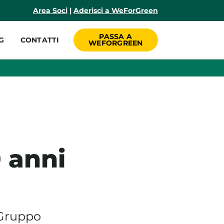
incipale
Area Soci
|
Aderisci a WeForGreen
PASSA A
G
CONTATTI
WEFORGREEN
 anni
 Gruppo