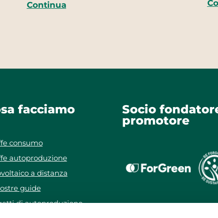
Co
Continua
sa facciamo
Socio fondator
promotore
ffe consumo
ffe autoproduzione
voltaico a distanza
ostre guide
etti di autoproduzione