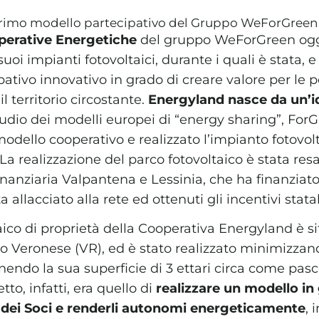
l primo modello partecipativo del Gruppo WeForGreen
perative Energetiche
del gruppo WeForGreen ogg
suoi impianti fotovoltaici, durante i quali è stata, 
ativo innovativo in grado di creare valore per le 
 territorio circostante.
Energyland nasce da un’id
tudio dei modelli europei di “energy sharing”, Fo
odello cooperativo e realizzato l’impianto fotovolt
La realizzazione del parco fotovoltaico è stata res
Finanziaria Valpantena e Lessinia, che ha finanziat
 allacciato alla rete ed ottenuti gli incentivi statal
ico di proprietà della Cooperativa Energyland è sit
ro Veronese (VR), ed è stato realizzato minimizzan
ndo la sua superficie di 3 ettari circa come pasco
tto, infatti, era quello di
realizzare un modello in
te dei Soci e renderli autonomi energeticamente
, 