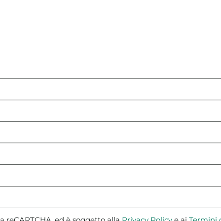
 da reCAPTCHA, ed è soggetto alla
Privacy Policy
e ai
Termini d