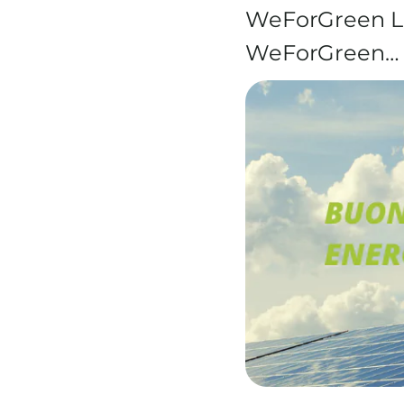
WeForGreen La
WeForGreen…