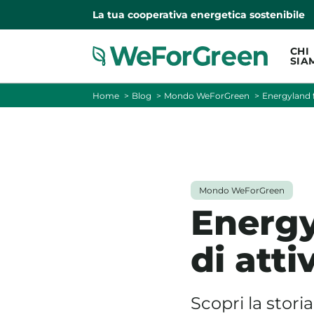
La tua cooperativa energetica sostenibile
CHI
SIA
Home
Blog
Mondo WeForGreen
Energyland fe
Mondo WeForGreen
Energy
di atti
Scopri la stor