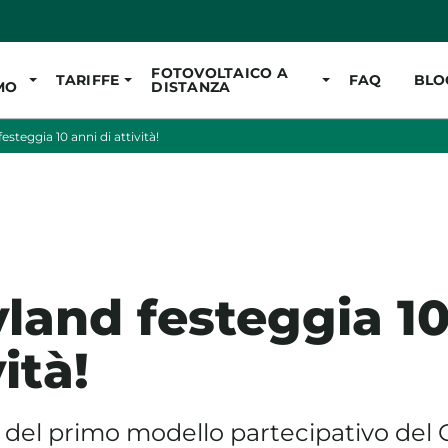
Vai al contenuto pr
FOTOVOLTAICO A
TARIFFE
FAQ
BLO
MO
DISTANZA
steggia 10 anni di attività!
land festeggia 10
vità!
ia del primo modello partecipativo del