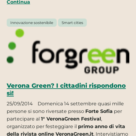
Continua
Innovazione sostenibile
Smart cities
Verona Green? I cittadini rispondono
sì!
25/09/2014
Domenica 14 settembre quasi mille
persone si sono riversate presso
Forte Sofia
per
partecipare al
1° VeronaGreen Festival
,
organizzato per festeggiare il
primo anno di vita
della rivista online VeronaGreen.it
. Intervistiamo