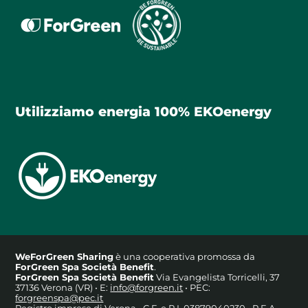
Utilizziamo energia 100% EKOenergy
WeForGreen Sharing
è una cooperativa promossa da
ForGreen Spa Società Benefit
.
ForGreen Spa Società Benefit
Via Evangelista Torricelli, 37
37136 Verona (VR) • E:
info@forgreen.it
• PEC:
forgreenspa@pec.it
Registro imprese di Verona • C.F. e P.I. 03879040230 • R.E.A.