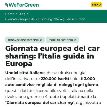
Vai al contenuto principa
Toggle
Home
Blog
Giornata europea del car sharing: l’Italia guida in Europa
CHI SIAMO
TARIFFE
Innovazione sostenibile
Mobilità sostenibile
Giornata europea del car
FOTOVOLTAICO A DISTANZA
sharing: l’Italia guida in
Europa
FAQ
Undici città italiane
che usufruiscono già
BLOG
dell’iniziativa, oltre
220.000 iscritti
, più di
3.000
auto condivise
,
migliaia di noleggi ogni giorno
,
CONTATTI
questi i dati dell’incredibile svolta italiana nella
rivoluzione green su 4 ruote trapelati durante la
“
Giornata europea del car sharing
”, organizzata a
PASSA A WEFORGREEN