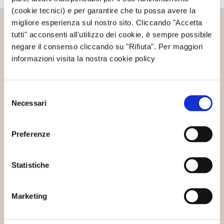
(cookie tecnici) e per garantire che tu possa avere la
migliore esperienza sul nostro sito. Cliccando "Accetta
tutti" acconsenti all'utilizzo dei cookie, è sempre possibile
Altri articoli che potrebbero
negare il consenso cliccando su "Rifiuta". Per maggiori
interessarti
informazioni visita la nostra cookie policy
Selezione
Progetti sostenibili
Necessari
del
consenso
Preferenze
Statistiche
SiteGround e la responsabilità sociale
Marketing
d’impresa sostenibile