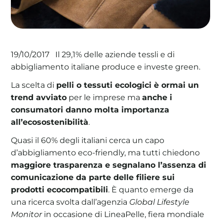
Il 29,1% delle aziende tessli e di
La tua cooperativa energetica sostenibile
19/10/2017
abbigliamento italiane produce e investe green.
Area Soci
|
Aderisci a WeForGreen
La scelta di
pelli o tessuti ecologici è ormai un
trend avviato
per le imprese ma
anche i
consumatori danno molta importanza
all’ecosostenibilità
.
Quasi il 60% degli italiani cerca un capo
d’abbigliamento eco-friendly, ma tutti chiedono
maggiore trasparenza e segnalano l’assenza di
comunicazione da parte delle filiere sui
prodotti ecocompatibili
. È quanto emerge da
una ricerca svolta dall’agenzia
Global Lifestyle
Monitor
in occasione di LineaPelle, fiera mondiale