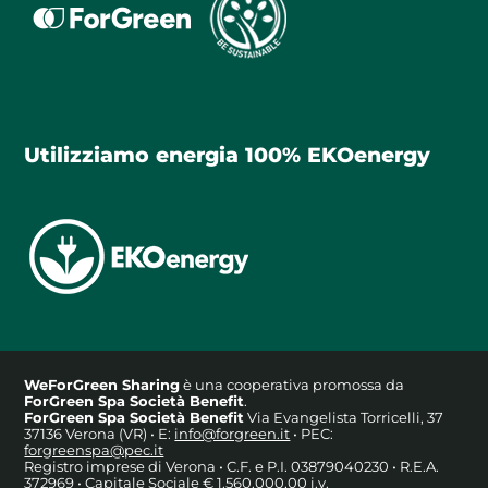
Utilizziamo energia 100% EKOenergy
WeForGreen Sharing
è una cooperativa promossa da
ForGreen Spa Società Benefit
.
ForGreen Spa Società Benefit
Via Evangelista Torricelli, 37
37136 Verona (VR) • E:
info@forgreen.it
• PEC:
forgreenspa@pec.it
Registro imprese di Verona • C.F. e P.I. 03879040230 • R.E.A.
372969 • Capitale Sociale € 1.560.000,00 i.v.