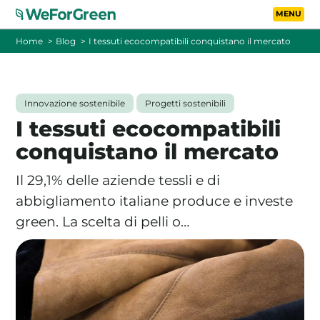
Vai al contenuto principa
Toggle
Home
Blog
I tessuti ecocompatibili conquistano il mercato
CHI SIAMO
Innovazione sostenibile
Progetti sostenibili
TARIFFE
I tessuti ecocompatibili
conquistano il mercato
FOTOVOLTAICO A DISTANZA
Il 29,1% delle aziende tessli e di
FAQ
abbigliamento italiane produce e investe
green. La scelta di pelli o…
BLOG
CONTATTI
PASSA A WEFORGREEN