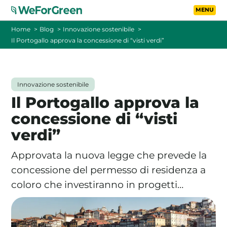
Vai al contenuto principa
Toggle
Home
Blog
Innovazione sostenibile
Il Portogallo approva la concessione di “visti verdi”
CHI SIAMO
TARIFFE
Innovazione sostenibile
Il Portogallo approva la
FOTOVOLTAICO A DISTANZA
concessione di “visti
verdi”
FAQ
Approvata la nuova legge che prevede la
BLOG
concessione del permesso di residenza a
coloro che investiranno in progetti…
CONTATTI
PASSA A WEFORGREEN