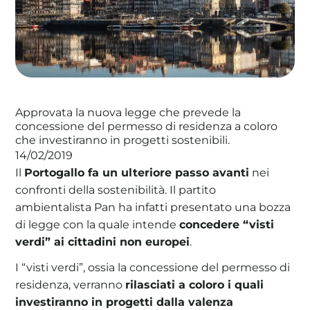
La tua cooperativa energetica sostenibile
Area Soci
|
Aderisci a WeForGreen
Approvata la nuova legge che prevede la
concessione del permesso di residenza a coloro
che investiranno in progetti sostenibili.
14/02/2019
Il
Portogallo fa un ulteriore passo avanti
nei
confronti della sostenibilità. Il partito
ambientalista Pan ha infatti presentato una bozza
di legge con la quale intende
concedere “visti
verdi” ai cittadini non europei
.
I “visti verdi”, ossia la concessione del permesso di
residenza, verranno
rilasciati a coloro i quali
investiranno in progetti dalla valenza