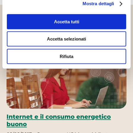
Mostra dettagli
Altri articoli che potrebbero
Accetta tutti
interessarti
Accetta selezionati
Innovazione sostenibile
Progetti sostenibili
Rifiuta
Internet e il consumo energetico
buono