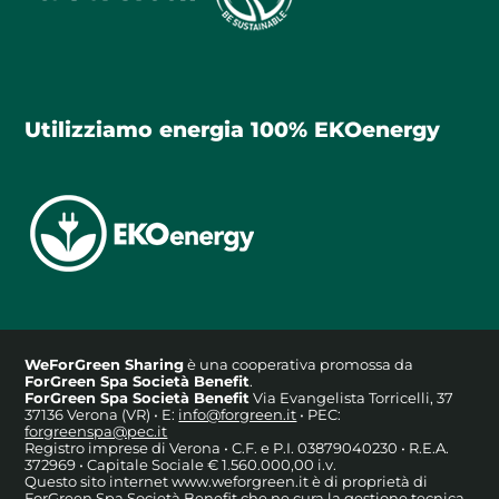
Utilizziamo energia 100% EKOenergy
WeForGreen Sharing
è una cooperativa promossa da
ForGreen Spa Società Benefit
.
ForGreen Spa Società Benefit
Via Evangelista Torricelli, 37
37136 Verona (VR) • E:
info@forgreen.it
• PEC:
forgreenspa@pec.it
Registro imprese di Verona • C.F. e P.I. 03879040230 • R.E.A.
372969 • Capitale Sociale € 1.560.000,00 i.v.
Questo sito internet www.weforgreen.it è di proprietà di
ForGreen Spa Società Benefit che ne cura la gestione tecnica,