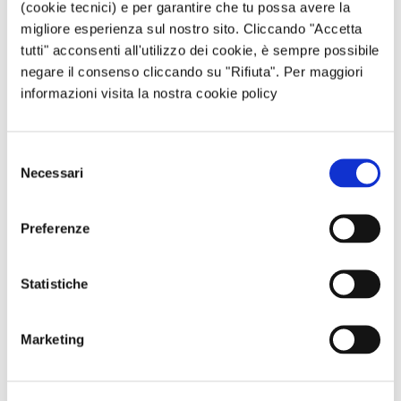
(cookie tecnici) e per garantire che tu possa avere la
migliore esperienza sul nostro sito. Cliccando "Accetta
Sito web
tutti" acconsenti all'utilizzo dei cookie, è sempre possibile
negare il consenso cliccando su "Rifiuta". Per maggiori
informazioni visita la nostra cookie policy
Questo sito è protetto da reCAPTCHA, ed è soggetto alla
Privacy Policy
e ai
Termini di utilizzo
di Google.
Selezione
Necessari
del
Avvertimi via email in caso di risposte al mio
consenso
commento.
Preferenze
Avvertimi via email alla pubblicazione di un nuovo
Statistiche
articolo.
Marketing