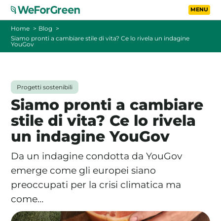
Vai al contenuto principa
Toggle
Home
Blog
Siamo pronti a cambiare stile di vita? Ce lo rivela un indagine
YouGov
CHI SIAMO
TARIFFE
Progetti sostenibili
Siamo pronti a cambiare
FOTOVOLTAICO A DISTANZA
stile di vita? Ce lo rivela
un indagine YouGov
FAQ
Da un indagine condotta da YouGov
BLOG
emerge come gli europei siano
preoccupati per la crisi climatica ma
CONTATTI
come…
PASSA A WEFORGREEN