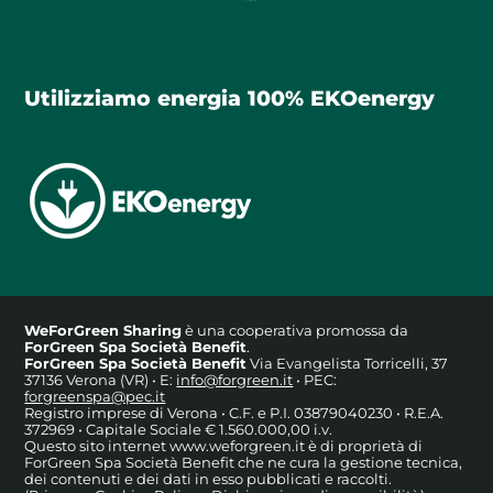
Utilizziamo energia 100% EKOenergy
WeForGreen Sharing
è una cooperativa promossa da
ForGreen Spa Società Benefit
.
ForGreen Spa Società Benefit
Via Evangelista Torricelli, 37
37136 Verona (VR) • E:
info@forgreen.it
• PEC:
forgreenspa@pec.it
Registro imprese di Verona • C.F. e P.I. 03879040230 • R.E.A.
372969 • Capitale Sociale € 1.560.000,00 i.v.
Questo sito internet www.weforgreen.it è di proprietà di
ForGreen Spa Società Benefit che ne cura la gestione tecnica,
dei contenuti e dei dati in esso pubblicati e raccolti.