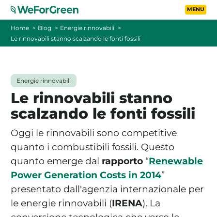
Vai al contenuto principa
Toggle
Home
Blog
Energie rinnovabili
Le rinnovabili stanno scalzando le fonti fossili
CHI SIAMO
TARIFFE
Energie rinnovabili
Le rinnovabili stanno
FOTOVOLTAICO A DISTANZA
scalzando le fonti fossili
FAQ
Oggi le rinnovabili sono competitive
quanto i combustibili fossili. Questo
BLOG
quanto emerge dal
rapporto
“
Renewable
Power Generation Costs in 2014
”
CONTATTI
presentato dall'agenzia internazionale per
le energie rinnovabili (
IRENA
). La
PASSA A WEFORGREEN