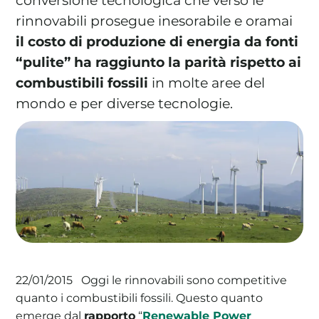
conversione tecnologica che verso le
rinnovabili prosegue inesorabile e oramai
il costo di produzione di energia da fonti
“pulite” ha raggiunto la parità rispetto ai
La tua cooperativa energetica sostenibile
combustibili fossili
in molte aree del
Area Soci
|
Aderisci a WeForGreen
mondo e per diverse tecnologie.
Oggi le rinnovabili sono competitive
22/01/2015
quanto i combustibili fossili. Questo quanto
emerge dal
rapporto
“
Renewable Power