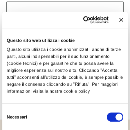
Questo sito è protetto da reCAPTCHA, ed è soggetto alla
Privacy Policy
e ai
Termini di utilizzo
di Google.
Questo sito web utilizza i cookie
Avvertimi via email in caso di risposte al mio
Questo sito utilizza i cookie anonimizzati, anche di terze
commento.
parti, alcuni indispensabili per il suo funzionamento
(cookie tecnici) e per garantire che tu possa avere la
migliore esperienza sul nostro sito. Cliccando "Accetta
Avvertimi via email alla pubblicazione di un nuovo
tutti" acconsenti all'utilizzo dei cookie, è sempre possibile
articolo.
negare il consenso cliccando su "Rifiuta". Per maggiori
informazioni visita la nostra cookie policy
Selezione
Necessari
del
consenso