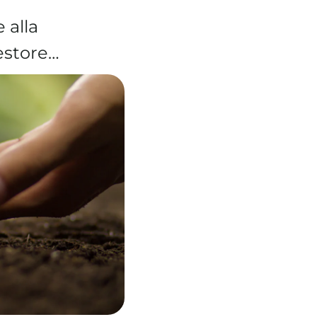
 alla
estore…