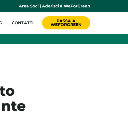
incipale
Area Soci
|
Aderisci a WeForGreen
PASSA A
G
CONTATTI
WEFORGREEN
tto
ante