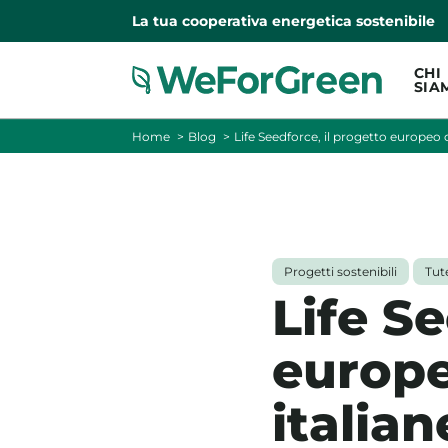
La tua cooperativa energetica sostenibile
CHI
SIA
Home
Blog
Life Seedforce, il progetto europeo c
Progetti sostenibili
Tute
Life Se
europe
italian