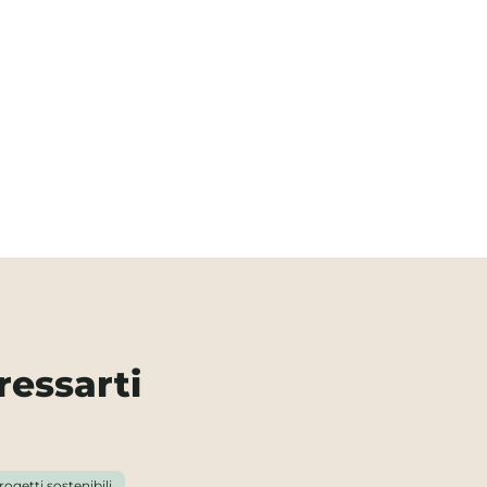
ressarti
rogetti sostenibili