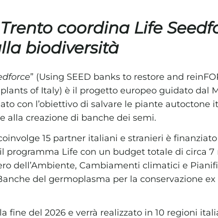
 Trento coordina Life Seedf
lla biodiversità
edforce
” (Using SEED banks to restore and reinF
lants of Italy) è il progetto europeo guidato dal 
ato con l’obiettivo di salvare le piante autoctone i
ie alla creazione di banche dei semi.
oinvolge 15 partner italiani e stranieri è finanzia
il programma Life con un budget totale di circa 7
ero dell’Ambiente, Cambiamenti climatici e Piani
 Banche del germoplasma per la conservazione ex si
la fine del 2026 e verrà realizzato in 10 regioni ital