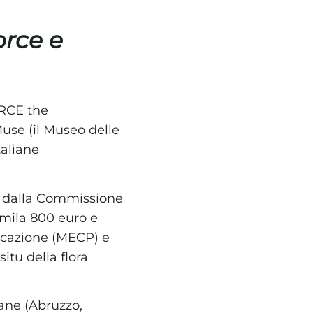
orce e
ORCE the
Muse (il Museo delle
taliane
to dalla Commissione
 mila 800 euro e
ficazione (MECP) e
tu della flora
iane (Abruzzo,