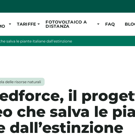
Vai al contenuto pr
FOTOVOLTAICO A
TARIFFE
FAQ
BLO
MO
DISTANZA
he salva le piante italiane dall’estinzione
la delle risorse naturali
edforce, il proge
o che salva le pi
e dall’estinzione