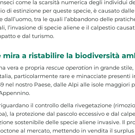
trinseci come la scarsità numerica degli individui d
chio di estinzione per queste specie, è causato dall
e dall’uomo, tra le quali l’abbandono delle pratich
nali, l’invasione di specie aliene e il calpestio causa
impatto e dal turismo.
 mira a ristabilire la biodiversità a
una vera e propria
rescue operation
in grande stile
 Italia, particolarmente rare e minacciate presenti 
 59 nel nostro Paese, dalle Alpi alle isole maggiori
’Appennino.
 riguardano il controllo della rivegetazione (rimozi
erba), la protezione dal pascolo eccessivo e dal calp
azione sostenibile delle specie aliene invasive. Il p
utoctone al mercato, mettendo in vendita il surplu