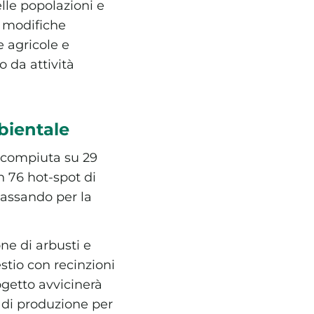
elle popolazioni e
e modifiche
e agricole e
to da attività
mbientale
, compiuta su 29
in 76 hot-spot di
 passando per la
one di arbusti e
estio con recinzioni
rogetto avvicinerà
s di produzione per