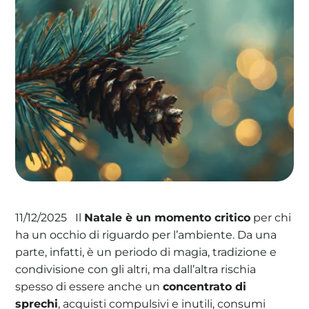
La tua cooperativa energetica sostenibile
Area Soci
|
Aderisci a WeForGreen
Il
Natale è un momento critico
per chi
11/12/2025
ha un occhio di riguardo per l’ambiente. Da una
parte, infatti, è un periodo di magia, tradizione e
condivisione con gli altri, ma dall’altra rischia
spesso di essere anche un
concentrato di
sprechi
, acquisti compulsivi e inutili, consumi