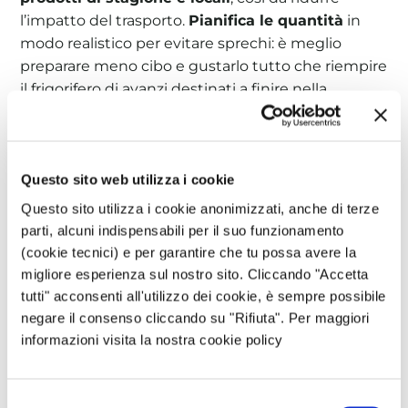
l’impatto del trasporto.
Pianifica le quantità
in
modo realistico per evitare sprechi: è meglio
preparare meno cibo e gustarlo tutto che riempire
il frigorifero di avanzi destinati a finire nella
spazzatura. Se proprio avanzano alimenti,
congela
le porzioni
o dividile con parenti e amici.
Questo sito web utilizza i cookie
8. Ridurre i rifiuti durante le
Questo sito utilizza i cookie anonimizzati, anche di terze
feste
parti, alcuni indispensabili per il suo funzionamento
(cookie tecnici) e per garantire che tu possa avere la
migliore esperienza sul nostro sito. Cliccando "Accetta
Durante le festività la produzione di rifiuti
tutti" acconsenti all'utilizzo dei cookie, è sempre possibile
aumenta del 30%. Per contenere questo impatto,
negare il consenso cliccando su "Rifiuta". Per maggiori
usa piatti, bicchieri e posate riutilizzabili
anche
informazioni visita la nostra cookie policy
quando hai ospiti. Evita tovaglioli e tovaglie usa e
getta, preferendo
tessuti lavabili
.
Organizza la
raccolta differenziata
in modo
Selezione