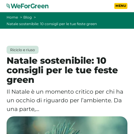
Vai al contenuto principa
Toggle
Home
Blog
Natale sostenibile: 10 consigli per le tue feste green
CHI SIAMO
TARIFFE
Riciclo e riuso
Natale sostenibile: 10
FOTOVOLTAICO A DISTANZA
consigli per le tue feste
green
FAQ
Il Natale è un momento critico per chi ha
BLOG
un occhio di riguardo per l’ambiente. Da
una parte,…
CONTATTI
PASSA A WEFORGREEN