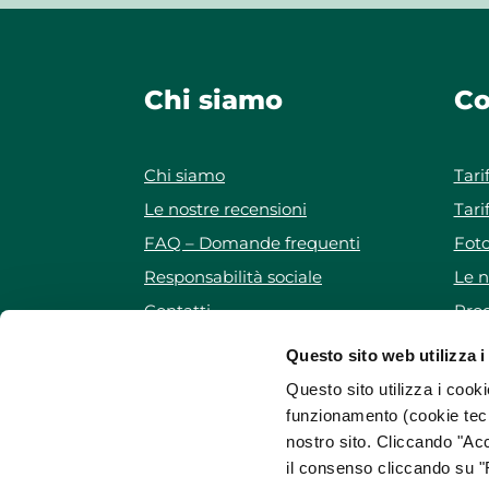
Chi siamo
Co
Chi siamo
Tari
Le nostre recensioni
Tari
FAQ – Domande frequenti
Foto
Responsabilità sociale
Le n
Contatti
Prog
Iscriviti alla newsletter
Pro
Questo sito web utilizza i
Mappa del sito
Questo sito utilizza i cooki
funzionamento (cookie tecn
nostro sito. Cliccando "Acc
il consenso cliccando su "R