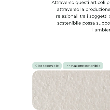
Attraverso questi articoli
attraverso la produzione d
relazionali tra i soggetti
sostenibile possa suppor
l'ambien
Tutti gli articoli
Cibo sostenibile
Innovazione sostenibile