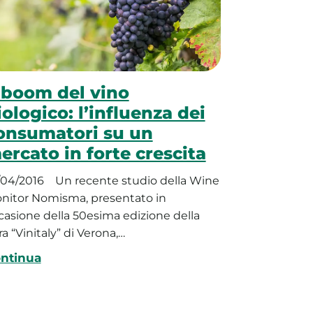
l boom del vino
iologico: l’influenza dei
onsumatori su un
ercato in forte crescita
/04/2016
Un recente studio della Wine
nitor Nomisma, presentato in
casione della 50esima edizione della
ra “Vinitaly” di Verona,…
ntinua