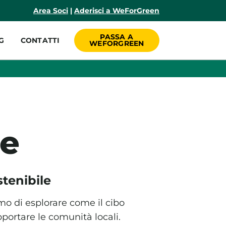
incipale
Area Soci
|
Aderisci a WeForGreen
PASSA A
G
CONTATTI
WEFORGREEN
le
tenibile
mo di esplorare come il cibo
portare le comunità locali.