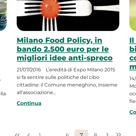
Milano Food Policy, in
I
bando 2.500 euro per le
b
migliori idee anti-spreco
c
m
21/07/2016
L’eredità di Expo Milano 2015
si fa sentire sulle politiche del cibo
,
14
cittadine: il Comune meneghino, insieme
Mo
all'associazione…
lla
oc
fie
Continua
Co
1
…
6
7
8