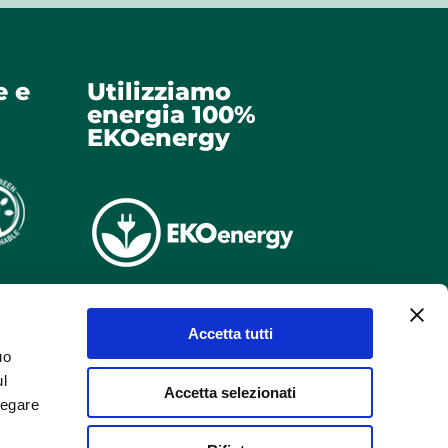
e e
Utilizziamo
energia 100%
EKOenergy
Accetta tutti
uo
ul
Accetta selezionati
negare