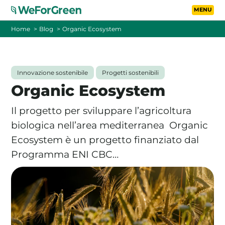
Vai al contenuto principa
Toggle
Home
Blog
Organic Ecosystem
CHI SIAMO
Innovazione sostenibile
Progetti sostenibili
TARIFFE
Organic Ecosystem
FOTOVOLTAICO A DISTANZA
Il progetto per sviluppare l’agricoltura
biologica nell’area mediterranea Organic
FAQ
Ecosystem è un progetto finanziato dal
Programma ENI CBC…
BLOG
CONTATTI
PASSA A WEFORGREEN