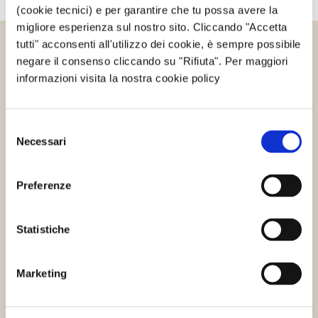
(cookie tecnici) e per garantire che tu possa avere la
migliore esperienza sul nostro sito. Cliccando "Accetta
tutti" acconsenti all'utilizzo dei cookie, è sempre possibile
Altri articoli che potrebbero
negare il consenso cliccando su "Rifiuta". Per maggiori
informazioni visita la nostra cookie policy
interessarti
Selezione
Necessari
Energie rinnovabili
Progetti sostenibili
del
consenso
Preferenze
Statistiche
Marketing
Smartflower, il fiore fotovoltaico che
si crede un girasole