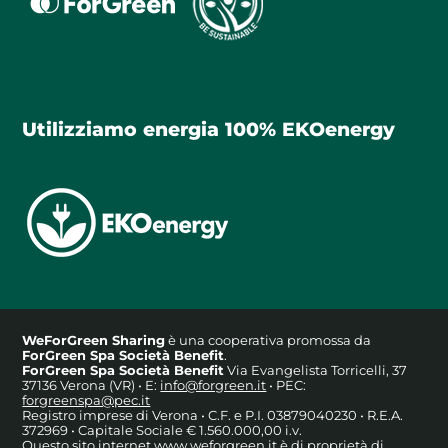
Utilizziamo energia 100% EKOenergy
WeForGreen Sharing
è una cooperativa promossa da
ForGreen Spa Società Benefit
.
ForGreen Spa Società Benefit
Via Evangelista Torricelli, 37
37136 Verona (VR) • E:
info@forgreen.it
• PEC:
forgreenspa@pec.it
Registro imprese di Verona • C.F. e P.I. 03879040230 • R.E.A.
372969 • Capitale Sociale € 1.560.000,00 i.v.
Questo sito internet www.weforgreen.it è di proprietà di