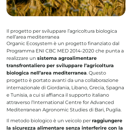
Il progetto per sviluppare l’agricoltura biologica
La tua cooperativa energetica sostenibile
nell’area mediterranea
Area Soci
|
Aderisci a WeForGreen
Organic Ecosystem è un progetto finanziato dal
Programma ENI CBC MED 2014-2020 che punta a
realizzare un
sistema agroalimentare
transfrontaliero per sviluppare l’agricoltura
biologica nell’area mediterranea
. Questo
progetto è portato avanti da una collaborazione
internazionale di Giordania, Libano, Grecia, Spagna
e Tunisia, a cui si affianca il supporto italiano
attraverso l’International Centre for Advanced
Mediterranean Agronomic Studies di Bari, Puglia.
Il metodo biologico è un veicolo per
raggiungere
la sicurezza alimentare senza interferire con la