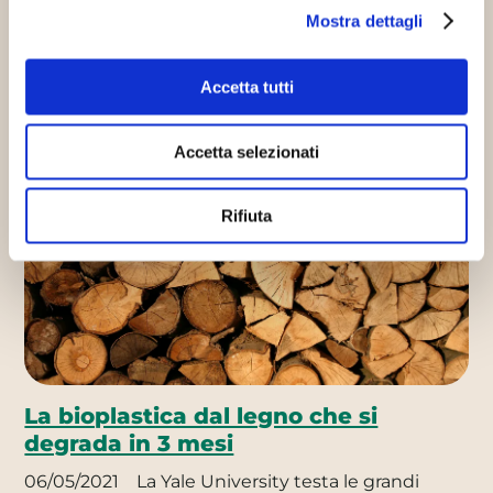
02/03/2017
Smartflower sta diventando virale nel
Mostra dettagli
mondo, con oltre 72 milioni di visualizzazioni web
(compresa la nostra) in soli…
Accetta tutti
Continua
Accetta selezionati
Innovazione sostenibile
Progetti sostenibili
Rifiuta
La bioplastica dal legno che si
degrada in 3 mesi
06/05/2021
La Yale University testa le grandi