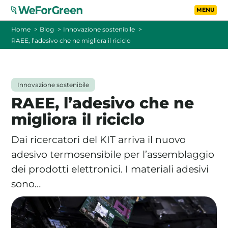
Vai al contenuto principa
Toggle
Home
Blog
Innovazione sostenibile
RAEE, l’adesivo che ne migliora il riciclo
CHI SIAMO
TARIFFE
Innovazione sostenibile
RAEE, l’adesivo che ne
FOTOVOLTAICO A DISTANZA
migliora il riciclo
FAQ
Dai ricercatori del KIT arriva il nuovo
adesivo termosensibile per l’assemblaggio
BLOG
dei prodotti elettronici. I materiali adesivi
sono…
CONTATTI
PASSA A WEFORGREEN