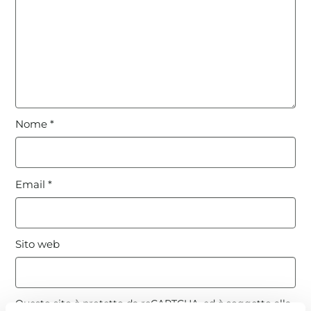
Nome
*
Email
*
Sito web
Questo sito è protetto da reCAPTCHA, ed è soggetto alla