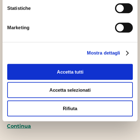
Statistiche
Cibo sostenibile
Innovazione sostenibile
Marketing
Mostra dettagli
Accetta tutti
Anche il food service verso il
sostenibile
Accetta selezionati
07/04/2022
Al Sigep si è parlato di investimenti
di rilievo Anche il settore alimentare sta
Rifiuta
partecipando ad una grande…
Continua