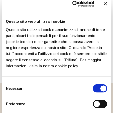
Privacy Policy
e ai
Termini di utilizzo
di Google.
Avvertimi via email in caso di risposte al mio
Questo sito web utilizza i cookie
commento.
Questo sito utilizza i cookie anonimizzati, anche di terze
parti, alcuni indispensabili per il suo funzionamento
(cookie tecnici) e per garantire che tu possa avere la
Avvertimi via email alla pubblicazione di un nuovo
migliore esperienza sul nostro sito. Cliccando "Accetta
articolo.
tutti" acconsenti all'utilizzo dei cookie, è sempre possibile
negare il consenso cliccando su "Rifiuta". Per maggiori
informazioni visita la nostra cookie policy
Selezione
Necessari
del
consenso
Altri articoli che potrebbero
Preferenze
interessarti