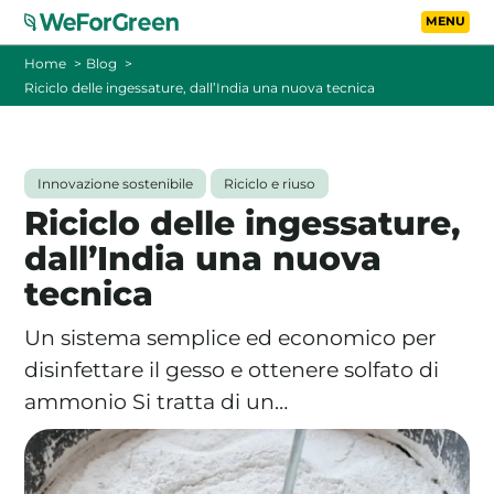
Vai al contenuto principa
Toggle
Home
Blog
Riciclo delle ingessature, dall’India una nuova tecnica
CHI SIAMO
TARIFFE
Innovazione sostenibile
Riciclo e riuso
Riciclo delle ingessature,
FOTOVOLTAICO A DISTANZA
dall’India una nuova
tecnica
FAQ
Un sistema semplice ed economico per
BLOG
disinfettare il gesso e ottenere solfato di
ammonio Si tratta di un…
CONTATTI
PASSA A WEFORGREEN