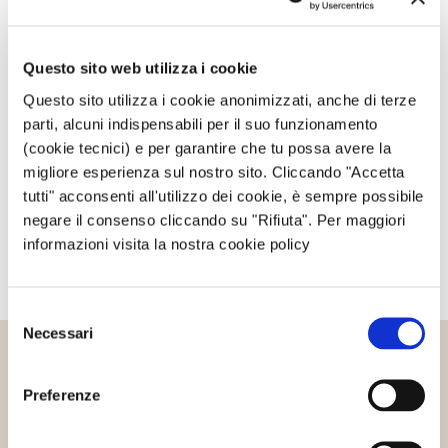
Privacy Policy
e ai
Termini di utilizzo
di Google.
Questo sito web utilizza i cookie
Avvertimi via email in caso di risposte al mio
commento.
Questo sito utilizza i cookie anonimizzati, anche di terze
parti, alcuni indispensabili per il suo funzionamento
(cookie tecnici) e per garantire che tu possa avere la
Avvertimi via email alla pubblicazione di un nuovo
migliore esperienza sul nostro sito. Cliccando "Accetta
articolo.
tutti" acconsenti all'utilizzo dei cookie, è sempre possibile
negare il consenso cliccando su "Rifiuta". Per maggiori
informazioni visita la nostra cookie policy
Selezione
Necessari
del
consenso
Altri articoli che potrebbero
Preferenze
interessarti