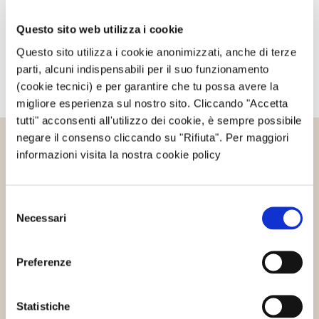
Avvertimi via email alla pubblicazione di un nuovo
articolo.
Questo sito web utilizza i cookie
Questo sito utilizza i cookie anonimizzati, anche di terze
parti, alcuni indispensabili per il suo funzionamento
(cookie tecnici) e per garantire che tu possa avere la
migliore esperienza sul nostro sito. Cliccando "Accetta
tutti" acconsenti all'utilizzo dei cookie, è sempre possibile
negare il consenso cliccando su "Rifiuta". Per maggiori
informazioni visita la nostra cookie policy
Altri articoli che potrebbero
interessarti
Selezione
Necessari
del
consenso
Eventi
Preferenze
Statistiche