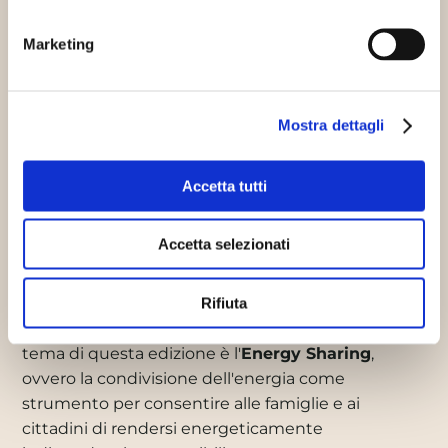
Marketing
16-17 maggio: Quarta Festa
dell’Energia Pulita a Verona
Mostra dettagli
08/05/2014
Anche quest'anno, in occasione degli
Energy Days, la Cooperativa Energyland e la
Accetta tutti
Cooperativa WeForGreen organizzano la Quarta
Festa dell'Energia Pulita a Verona. Si tratta di un
Accetta selezionati
appuntamento realizzato per
sensibilizzare i
cittadini e le famiglie sul tema della
Rifiuta
sostenibilità energetica
e sulla diffusione di
buone pratiche relative all'utilizzo dell'energia. Il
tema di questa edizione è l'
Energy Sharing
,
ovvero la condivisione dell'energia come
strumento per consentire alle famiglie e ai
cittadini di rendersi energeticamente