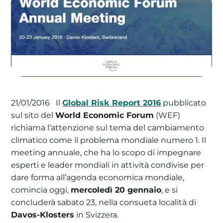
La tua cooperativa energetica sostenibile
Area Soci
|
Aderisci a WeForGreen
Il
Global Risk Report 2016
pubblicato
21/01/2016
sul sito del
World Economic Forum
(WEF)
richiama l’attenzione sul tema del cambiamento
climatico come il problema mondiale numero 1. Il
meeting annuale, che ha lo scopo di impegnare
esperti e leader mondiali in attività condivise per
dare forma all’agenda economica mondiale,
comincia oggi,
mercoledì 20 gennaio
, e si
concluderà sabato 23, nella consueta località di
Davos-Klosters
in Svizzera.