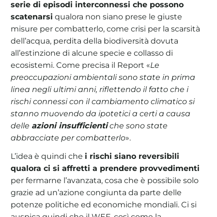
serie di episodi interconnessi che possono
scatenarsi
qualora non siano prese le giuste
misure per combatterlo, come crisi per la scarsità
dell’acqua, perdita della biodiversità dovuta
all’estinzione di alcune specie e collasso di
ecosistemi. Come precisa il Report «
Le
preoccupazioni ambientali sono state in prima
linea negli ultimi anni, riflettendo il fatto che i
rischi connessi con il cambiamento climatico si
stanno muovendo da ipotetici a certi a causa
delle
azioni insufficienti
che sono state
abbracciate per combatterlo
».
L’idea è quindi che
i rischi siano reversibili
qualora ci si affretti a prendere provvedimenti
per fermarne l’avanzata, cosa che è possibile solo
grazie ad un’azione congiunta da parte delle
potenze politiche ed economiche mondiali. Ci si
auspica quindi che il WEF, così come la