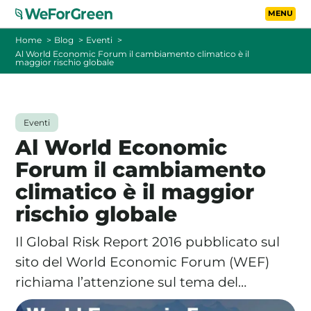
Vai al contenuto principa
Toggle
Home
Blog
Eventi
Al World Economic Forum il cambiamento climatico è il
maggior rischio globale
CHI SIAMO
TARIFFE
Eventi
Al World Economic
FOTOVOLTAICO A DISTANZA
Forum il cambiamento
climatico è il maggior
FAQ
rischio globale
BLOG
Il Global Risk Report 2016 pubblicato sul
CONTATTI
sito del World Economic Forum (WEF)
richiama l’attenzione sul tema del…
PASSA A WEFORGREEN