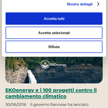
12/12/2019
Con l’obiettivo di adeguarsi alle nuove
Mostra dettagli
indicazioni UE, è stata promossa la realizzazione
una piattaforma industriale nata per…
Accetta tutti
Continua
Accetta selezionati
Innovazione sostenibile
Rifiuta
EKOenergy e i 100 progetti contro il
cambiamento climatico
30/06/2016
Il governo francese ha lanciato