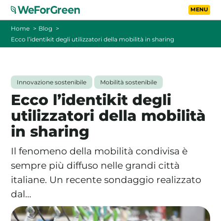
Vai al contenuto principa
Toggle
Home
Blog
Ecco l’identikit degli utilizzatori della mobilità in sharing
CHI SIAMO
TARIFFE
Innovazione sostenibile
Mobilità sostenibile
Ecco l’identikit degli
FOTOVOLTAICO A DISTANZA
utilizzatori della mobilità
in sharing
FAQ
Il fenomeno della mobilità condivisa è
BLOG
sempre più diffuso nelle grandi città
italiane. Un recente sondaggio realizzato
CONTATTI
dal…
PASSA A WEFORGREEN