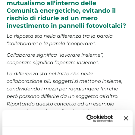
mutualismo all’interno delle
Comunità energetiche, evitando il
rischio di ridurle ad un mero
investimento in pannelli fotovoltaici?
La risposta sta nella differenza tra la parola
“collaborare” e la parola “cooperare”.
Collaborare significa “lavorare insieme”,
cooperare significa “operare insieme”.
La differenza sta nel fatto che nella
collaborazione più soggetti si mettono insieme,
condividendo i mezzi per raggiungere fini che
però possono differire da un soggetto all’altro.
Riportando questo concetto ad un esempio
energetico possiamo dire che ci si mette assieme
per ottenere un’energia pulita ad un costo più
basso. Nella cooperazione, invece, più persone si
mettono insieme condividendo i mezzi ma anche