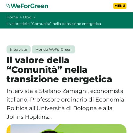
Vai al contenuto principa
Toggle
Home
Blog
Il valore della “Comunità” nella transizione energetica
CHI SIAMO
TARIFFE
Interviste
Mondo WeForGreen
Il valore della
FOTOVOLTAICO A DISTANZA
“Comunità” nella
transizione energetica
FAQ
Intervista a Stefano Zamagni, economista
BLOG
italiano, Professore ordinario di Economia
Politica all'Università di Bologna e alla
CONTATTI
Johns Hopkins…
PASSA A WEFORGREEN