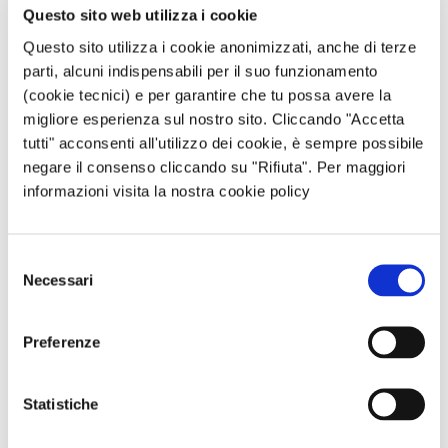
Questo sito web utilizza i cookie
i fini.
Questo sito utilizza i cookie anonimizzati, anche di terze
Per questo motivo “cooperare” è superiore a
parti, alcuni indispensabili per il suo funzionamento
“collaborare” perché per cooperare bisogna
(cookie tecnici) e per garantire che tu possa avere la
essere d’accordo anche sui fini da raggiungere,
migliore esperienza sul nostro sito. Cliccando "Accetta
che non sono solo quelli strumentali, come ad
tutti" acconsenti all'utilizzo dei cookie, è sempre possibile
esempio pagare di meno l’energia (per questo
negare il consenso cliccando su "Rifiuta". Per maggiori
basterebbe creare un gruppo d’acquisto).
informazioni visita la nostra cookie policy
L’idea della Comunità energetica va oltre lo
strumentalismo proprio perché richiede alle
Selezione
persone di mettersi insieme per ottenere
Necessari
del
l’energia pulita di cui si ha bisogno, ma con un
consenso
fine ultimo più importante, ovvero quello di
Preferenze
tornare ad un’alleanza tra la natura e la Società,
vincendo quindi la seconda sfida dell’economia
civile.
Statistiche
Se vogliamo che le Comunità energetiche siano