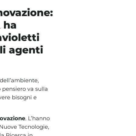
nnovazione:
 ha
violetti
li agenti
 dell’ambiente,
o pensiero va sulla
lvere bisogni e
novazione
. L’hanno
 Nuove Tecnologie,
la Ricerca in