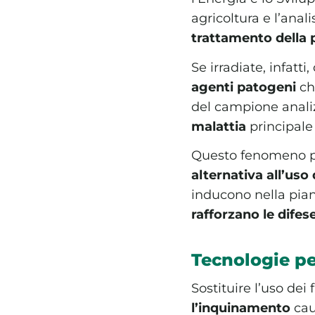
agricoltura e l’ana
trattamento della 
Se irradiate, infatt
agenti patogeni
che
del campione anali
malattia
principale 
Questo fenomeno pr
alternativa all’uso
inducono nella pia
rafforzano le difes
Tecnologie per
Sostituire l’uso de
l’inquinamento
caus