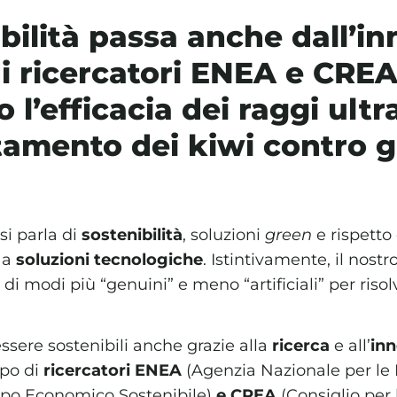
bilità passa anche dall’i
i ricercatori ENEA e CREA
 l’efficacia dei raggi ultra
ttamento dei kiwi contro g
i parla di
sostenibilità
, soluzioni
green
e rispetto
 a
soluzioni tecnologiche
. Istintivamente, il nostr
a di modi più “genuini” e meno “artificiali” per riso
sere sostenibili anche grazie alla
ricerca
e all’
in
ppo di
ricercatori ENEA
(Agenzia Nazionale per le
uppo Economico Sostenibile)
e CREA
(Consiglio per 