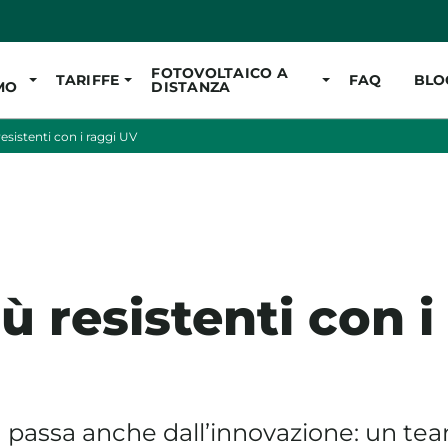
Vai al contenuto pr
FOTOVOLTAICO A
TARIFFE
FAQ
BLO
MO
DISTANZA
resistenti con i raggi UV
ù resistenti con i
tà passa anche dall’innovazione: un tea