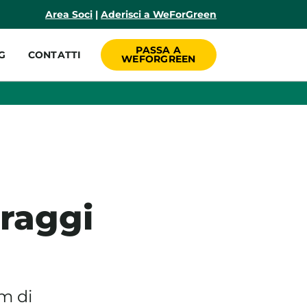
incipale
Area Soci
|
Aderisci a WeForGreen
PASSA A
G
CONTATTI
WEFORGREEN
 raggi
m di