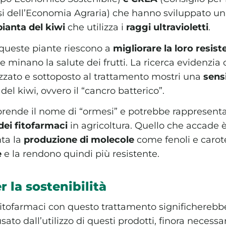
lisi dell’Economia Agraria) che hanno sviluppato u
pianta del kiwi
che utilizza i
raggi ultravioletti
.
i, queste piante riescono a
migliorare la loro resist
 minano la salute dei frutti. La ricerca evidenzia 
zzato e sottoposto al trattamento mostri una
sensi
del kiwi, ovvero il “cancro batterico”.
ende il nome di “ormesi” e potrebbe rappresent
 dei fitofarmaci
in agricoltura. Quello che accade è
nta la
produzione di molecole
come fenoli e carot
e
e la rendono quindi più resistente.
 la sostenibilità
i fitofarmaci con questo trattamento significhereb
ato dall’utilizzo di questi prodotti, finora necessa