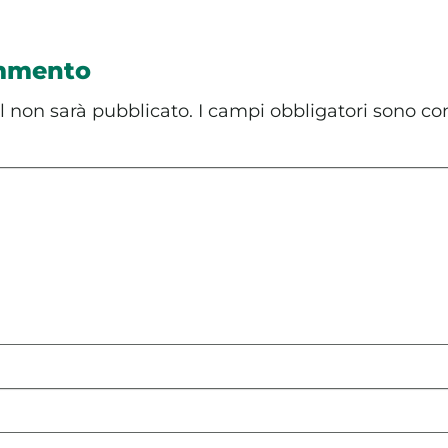
ommento
il non sarà pubblicato.
I campi obbligatori sono co