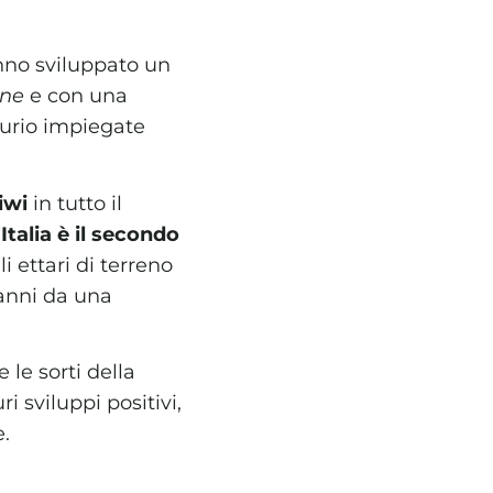
anno sviluppato un
ne
e con una
curio impiegate
iwi
in tutto il
’Italia è il secondo
i ettari di terreno
 anni da una
.
le sorti della
 sviluppi positivi,
e.