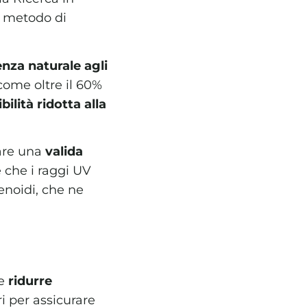
n metodo di
enza naturale agli
come oltre il 60%
bilità ridotta alla
are una
valida
 che i raggi UV
enoidi, che ne
be
ridurre
ri per assicurare