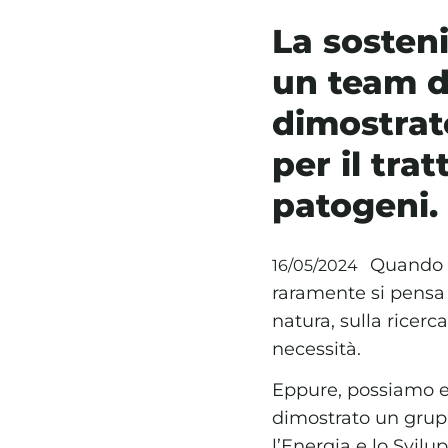
La sosteni
un team d
dimostrato
per il tra
patogeni.
Quando s
16/05/2024
raramente si pensa
natura, sulla ricerc
necessità.
Eppure, possiamo es
dimostrato un gru
l’Energia e lo Svil