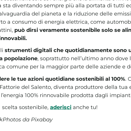
a sta diventando sempre più alla portata di tutti e
lvaguardia del pianeta e la riduzione delle emissio
to a consumo di energia elettrica, come automobil
ttini,
può dirsi veramente sostenibile solo se al
innovabili.
li
strumenti digitali che quotidianamente sono uti
la popolazione
, soprattutto nell’ultimo anno dove
ca comune per la maggior parte delle aziende e dei
ere le tue azioni quotidiane sostenibili al 100%
. 
attorie del Salento, diventa produttore della tua e
l’energia 100% rinnovabile prodotta dagli impianti 
a scelta sostenibile,
aderisci
anche tu!
ckPhotos da Pixabay