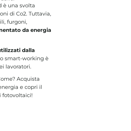
d è una svolta
ni di Co2. Tuttavia,
i, furgoni,
imentato da energia
lizzati dalla
 lo smart-working è
 lavoratori.
Come? Acquista
nergia e copri il
fotovoltaici!