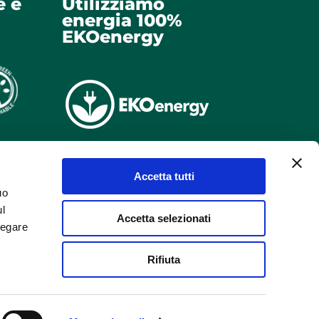
e e
Utilizziamo
energia 100%
EKOenergy
Accetta tutti
uo
ul
Accetta selezionati
negare
Rifiuta
pec.it
dei contenuti e dei dati in esso pubblicati e