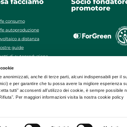
sa facciamo
Socio fondator
promotore
ffe consumo
ffe autoproduzione
voltaico a distanza
ostre guide
etti di autoproduzione
getto WeForYou
 cookie
e anonimizzati, anche di terze parti, alcuni indispensabili per il s
ici) e per garantire che tu possa avere la migliore esperienza s
etta tutti" acconsenti all'utilizzo dei cookie, è sempre possibile 
ifiuta". Per maggiori informazioni visita la nostra cookie policy
sa da
ForGreen Spa Società Benefit
.
rricelli, 37 37136 Verona (VR) • E:
info@forgreen.it
• PEC:
forgreenspa@
30 • R.E.A. 372969 • Capitale Sociale € 1.560.000,00 i.v.
ietà di ForGreen Spa Società Benefit che ne cura la gestione tecnica, 