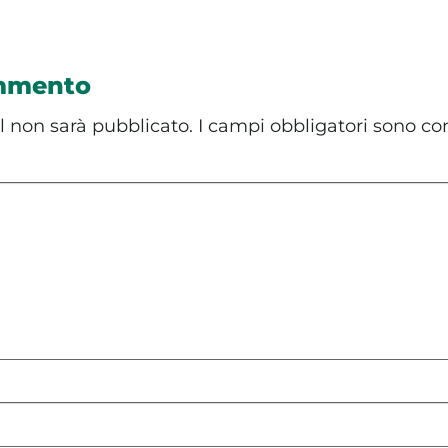
ommento
il non sarà pubblicato.
I campi obbligatori sono co