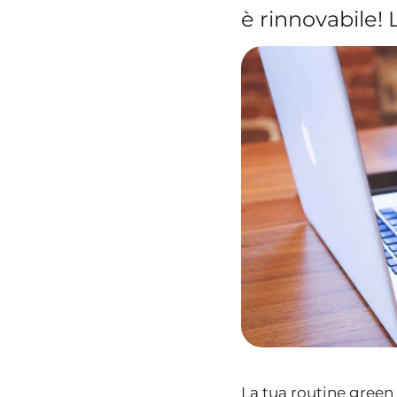
è rinnovabile! 
La tua routine green 