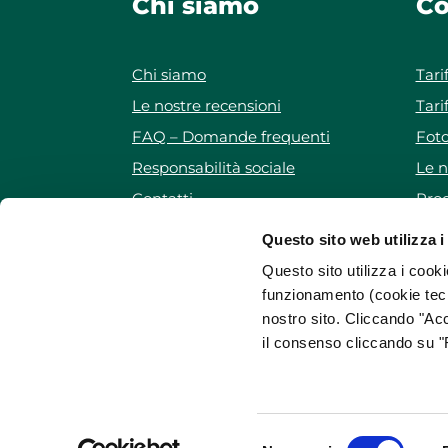
Chi siamo
Co
Chi siamo
Tari
Le nostre recensioni
Tari
FAQ – Domande frequenti
Foto
Responsabilità sociale
Le n
Contatti
Prog
Iscriviti alla newsletter
Pro
Questo sito web utilizza i
Mappa del sito
Questo sito utilizza i cooki
funzionamento (cookie tecn
nostro sito. Cliccando "Acc
il consenso cliccando su "R
WeForGreen Sharing
è una cooperativa promos
ForGreen Spa Società Benefit
Via Evangelista To
Registro imprese di Verona • C.F. e P.I. 038790402
Questo sito internet www.weforgreen.it è di propr
Selezione
raccolti.