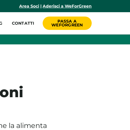
incipale
Area Soci
|
Aderisci a WeForGreen
PASSA A
G
CONTATTI
WEFORGREEN
ioni
che la alimenta