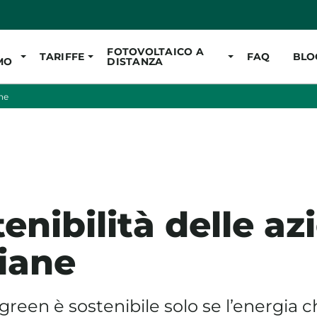
Vai al contenuto pr
FOTOVOLTAICO A
TARIFFE
FAQ
BLO
MO
DISTANZA
ane
enibilità delle az
iane
green è sostenibile solo se l’energia 