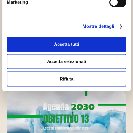
Marketing
Giornata internazionale della
Consapevolezza sugli sprechi e le
Mostra dettagli
perdite alimentari
30/09/2021
FAO e UNEP unite verso lo stesso
Accetta tutti
obiettivo Ieri, mercoledì 29 settembre, si è
celebrata la Giornata internazionale…
Accetta selezionati
Continua
Rifiuta
Eventi