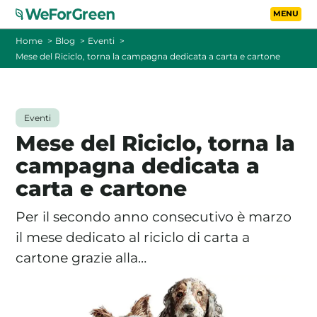
Vai al contenuto principa
Toggle
Home
Blog
Eventi
Mese del Riciclo, torna la campagna dedicata a carta e cartone
CHI SIAMO
TARIFFE
Eventi
Mese del Riciclo, torna la
FOTOVOLTAICO A DISTANZA
campagna dedicata a
carta e cartone
FAQ
Per il secondo anno consecutivo è marzo
BLOG
il mese dedicato al riciclo di carta a
cartone grazie alla…
CONTATTI
PASSA A WEFORGREEN