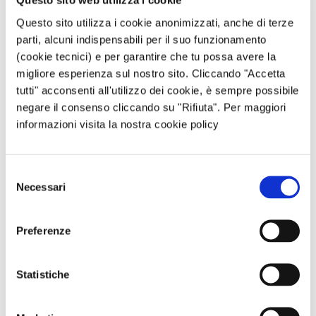
Questo sito web utilizza i cookie
Questo sito utilizza i cookie anonimizzati, anche di terze
parti, alcuni indispensabili per il suo funzionamento
Email
*
(cookie tecnici) e per garantire che tu possa avere la
migliore esperienza sul nostro sito. Cliccando "Accetta
tutti" acconsenti all'utilizzo dei cookie, è sempre possibile
negare il consenso cliccando su "Rifiuta". Per maggiori
Sito web
informazioni visita la nostra cookie policy
Questo sito è protetto da reCAPTCHA, ed è soggetto alla
Selezione
Privacy Policy
e ai
Termini di utilizzo
di Google.
Necessari
del
consenso
Preferenze
Avvertimi via email in caso di risposte al mio
commento.
Statistiche
Avvertimi via email alla pubblicazione di un nuovo
articolo.