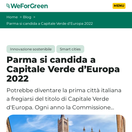
Vai al contenuto principa
Toggle
Home
Blog
Parma si candida a Capitale Verde d’Europa 2022
CHI SIAMO
TARIFFE
Innovazione sostenibile
Smart cities
Parma si candida a
FOTOVOLTAICO A DISTANZA
Capitale Verde d’Europa
2022
FAQ
Potrebbe diventare la prima città italiana
BLOG
a fregiarsi del titolo di Capitale Verde
d'Europa. Ogni anno la Commissione…
CONTATTI
PASSA A WEFORGREEN