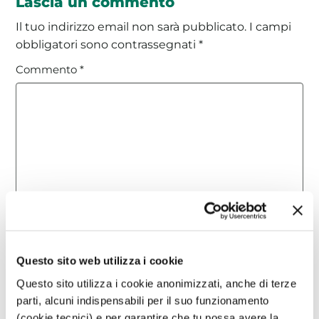
Lascia un commento
Il tuo indirizzo email non sarà pubblicato.
I campi
obbligatori sono contrassegnati
*
Commento
*
Nome
*
Questo sito web utilizza i cookie
Questo sito utilizza i cookie anonimizzati, anche di terze
Email
*
parti, alcuni indispensabili per il suo funzionamento
(cookie tecnici) e per garantire che tu possa avere la