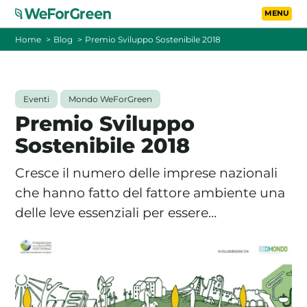
Vai al contenuto principa
Toggle
Home
Blog
Premio Sviluppo Sostenibile 2018
CHI SIAMO
Eventi
Mondo WeForGreen
TARIFFE
Premio Sviluppo
Sostenibile 2018
FOTOVOLTAICO A DISTANZA
Cresce il numero delle imprese nazionali
FAQ
che hanno fatto del fattore ambiente una
delle leve essenziali per essere…
BLOG
CONTATTI
PASSA A WEFORGREEN