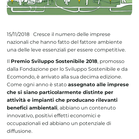
Cresce il numero delle imprese
La tua cooperativa energetica sostenibile
15/11/2018
nazionali che hanno fatto del fattore ambiente
Area Soci
|
Aderisci a WeForGreen
una delle leve essenziali per essere competitive.
Il
Premio Sviluppo Sostenibile 2018
, promosso
dalla Fondazione per lo Sviluppo Sostenibile e da
Ecomondo, è arrivato alla sua decima edizione.
Come ogni anno è stato
assegnato alle imprese
che si siano particolarmente distinte per
attività e impianti che producano rilevanti
benefici ambientali
, abbiano un contenuto
innovativo, positivi effetti economici e
occupazionali ed abbiano un potenziale di
diffusione.