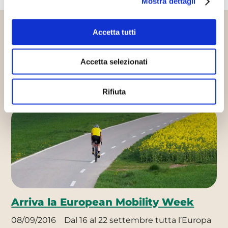
Mostra dettagli
Accetta tutti
Altri articoli che potrebbero
interessarti
Accetta selezionati
Rifiuta
Eventi
Mobilità sostenibile
Arriva la European Mobility Week
08/09/2016
Dal 16 al 22 settembre tutta l’Europa