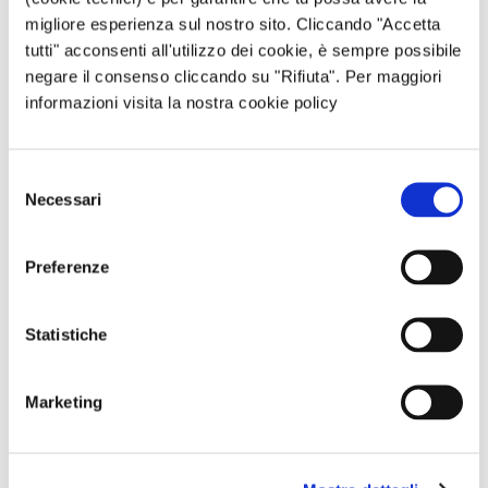
migliore esperienza sul nostro sito. Cliccando "Accetta
Sito web
tutti" acconsenti all'utilizzo dei cookie, è sempre possibile
negare il consenso cliccando su "Rifiuta". Per maggiori
informazioni visita la nostra cookie policy
Questo sito è protetto da reCAPTCHA, ed è soggetto alla
Privacy Policy
e ai
Termini di utilizzo
di Google.
Selezione
Necessari
del
consenso
Avvertimi via email in caso di risposte al mio
commento.
Preferenze
Avvertimi via email alla pubblicazione di un nuovo
Statistiche
articolo.
Marketing