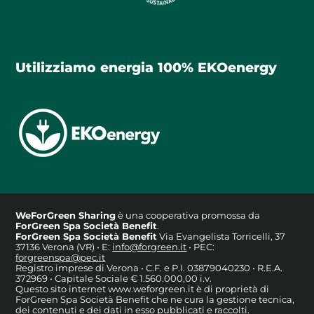
Utilizziamo energia 100% EKOenergy
WeForGreen Sharing
è una cooperativa promossa da
ForGreen Spa Società Benefit
.
ForGreen Spa Società Benefit
Via Evangelista Torricelli, 37
37136 Verona (VR) • E:
info@forgreen.it
• PEC:
forgreenspa@pec.it
Registro imprese di Verona • C.F. e P.I. 03879040230 • R.E.A.
372969 • Capitale Sociale € 1.560.000,00 i.v.
Questo sito internet www.weforgreen.it è di proprietà di
ForGreen Spa Società Benefit che ne cura la gestione tecnica,
dei contenuti e dei dati in esso pubblicati e raccolti.