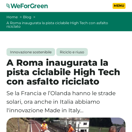
Vai al contenuto principa
Toggle
Home
Blog
A Roma inaugurata la pista ciclabile High Tech con asfalto
riciclato
CHI SIAMO
TARIFFE
Innovazione sostenibile
Riciclo e riuso
A Roma inaugurata la
FOTOVOLTAICO A DISTANZA
pista ciclabile High Tech
con asfalto riciclato
FAQ
Se la Francia e l’Olanda hanno le strade
BLOG
solari, ora anche in Italia abbiamo
l'innovazione Made in Italy…
CONTATTI
PASSA A WEFORGREEN