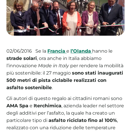
La tua cooperativa energetica sostenibile
Area Soci
|
Aderisci a WeForGreen
Se la
Francia
e
l’Olanda
hanno le
02/06/2016
strade solari
, ora anche in Italia abbiamo
l’innovazione
Made in Italy
per rendere la mobilità
più sostenibile: il 27 maggio
sono stati inaugurati
500 metri di pista ciclabile realizzati con
asfalto sostenibile
.
Gli autori di questo regalo ai cittadini romani sono
AMA Spa
e
Iterchimica
, azienda leader nel settore
degli additivi per l’asfalto, la quale ha creato un
particolare tipo di
asfalto riciclato fino al 100%
,
realizzato con una riduzione delle temperature