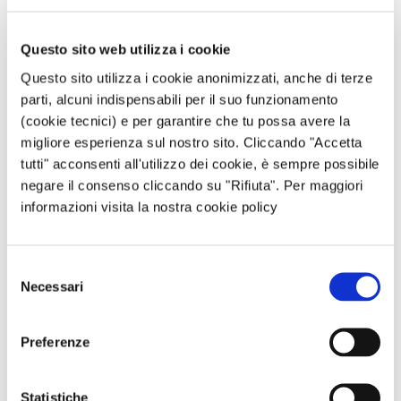
Nome
*
Questo sito web utilizza i cookie
Questo sito utilizza i cookie anonimizzati, anche di terze
Email
*
parti, alcuni indispensabili per il suo funzionamento
(cookie tecnici) e per garantire che tu possa avere la
migliore esperienza sul nostro sito. Cliccando "Accetta
tutti" acconsenti all'utilizzo dei cookie, è sempre possibile
Sito web
negare il consenso cliccando su "Rifiuta". Per maggiori
informazioni visita la nostra cookie policy
Questo sito è protetto da reCAPTCHA, ed è soggetto alla
Privacy Policy
e ai
Termini di utilizzo
di Google.
Selezione
Necessari
del
consenso
Avvertimi via email in caso di risposte al mio
Preferenze
commento.
Statistiche