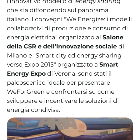
l'innovativo modello di
energy sharing
che sta diffondendo sul panorama
italiano. I convegni "We Energize: i modelli
collaborativi di produzione e consumo di
La tua cooperativa energetica sostenibile
energia elettrica" organizzato al
Salone
Area Soci
|
Aderisci a WeForGreen
della CSR e dell’innovazione sociale
di
Milano e "Smart city ed energy sharing
verso Expo 2015" organizzato a
Smart
Energy Expo
di Verona, sono stati il
palcoscenico ideale per presentare
WeForGreen e confrontarsi su come
sviluppare e incentivare le soluzioni di
energia condivisa.