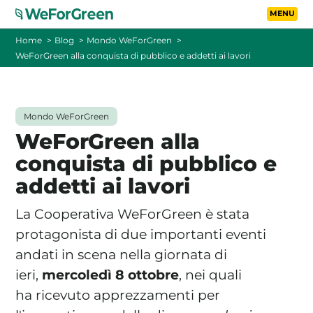
Vai al contenuto principa
Toggle
Home
Blog
Mondo WeForGreen
WeForGreen alla conquista di pubblico e addetti ai lavori
CHI SIAMO
TARIFFE
Mondo WeForGreen
WeForGreen alla
FOTOVOLTAICO A DISTANZA
conquista di pubblico e
addetti ai lavori
FAQ
La Cooperativa WeForGreen è stata
BLOG
protagonista di due importanti eventi
andati in scena nella giornata di
CONTATTI
ieri,
mercoledì 8 ottobre
, nei quali
ha ricevuto apprezzamenti per
PASSA A WEFORGREEN