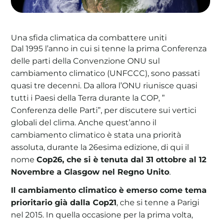
Una sfida climatica da combattere uniti
Dal 1995 l’anno in cui si tenne la prima Conferenza
La tua cooperativa energetica sostenibile
delle parti della Convenzione ONU sul
Area Soci
|
Aderisci a WeForGreen
cambiamento climatico (UNFCCC), sono passati
quasi tre decenni. Da allora l’ONU riunisce quasi
tutti i Paesi della Terra durante la COP, ”
Conferenza delle Parti”, per discutere sui vertici
globali del clima. Anche quest’anno il
cambiamento climatico è stata una priorità
assoluta, durante la 26esima edizione, di qui il
nome
Cop26, che si è tenuta dal 31 ottobre al 12
Novembre a Glasgow nel Regno Unito
.
Il cambiamento climatico è emerso come tema
prioritario già dalla Cop21
, che si tenne a Parigi
nel 2015. In quella occasione per la prima volta,