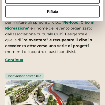
Food”: come evitare gli sprechi di
cibo in modo creativo
Rifiuta
05/03/2015
A Torino è stata lanciata un’iniziativa
per limitare gli sprechi di cibo: “
Re-food, Cibo in
Ricreazione
” è il nome dell’evento organizzato
dall’associazione culturale Qubì. L’esigenza è
quella di “
reinventare” e recuperare il cibo in
eccedenza attraverso una serie di progetti
,
momenti di incontro e pasti condivisi.
Continua
Innovazione sostenibile