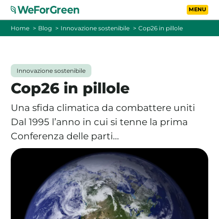
Vai al contenuto principa
Toggle
Home
Blog
Innovazione sostenibile
Cop26 in pillole
CHI SIAMO
Innovazione sostenibile
TARIFFE
Cop26 in pillole
FOTOVOLTAICO A DISTANZA
Una sfida climatica da combattere uniti
Dal 1995 l’anno in cui si tenne la prima
FAQ
Conferenza delle parti…
BLOG
CONTATTI
PASSA A WEFORGREEN