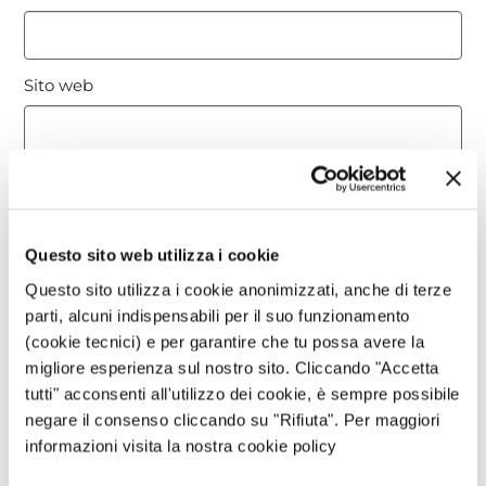
Sito web
Questo sito è protetto da reCAPTCHA, ed è soggetto alla
Privacy Policy
e ai
Termini di utilizzo
di Google.
Questo sito web utilizza i cookie
Avvertimi via email in caso di risposte al mio
Questo sito utilizza i cookie anonimizzati, anche di terze
commento.
parti, alcuni indispensabili per il suo funzionamento
(cookie tecnici) e per garantire che tu possa avere la
migliore esperienza sul nostro sito. Cliccando "Accetta
Avvertimi via email alla pubblicazione di un nuovo
tutti" acconsenti all'utilizzo dei cookie, è sempre possibile
articolo.
negare il consenso cliccando su "Rifiuta". Per maggiori
informazioni visita la nostra cookie policy