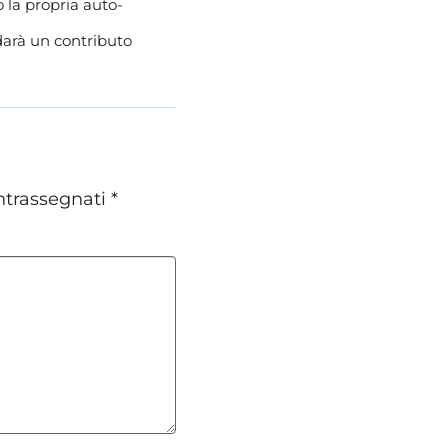
o la propria auto-
darà un contributo
ntrassegnati
*