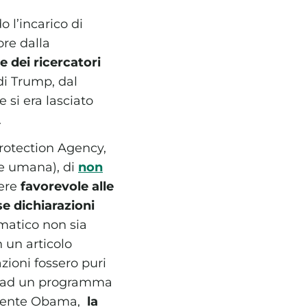
o l’incarico di
re dalla
e dei ricercatori
di Trump, dal
si era lasciato
.
otection Agency,
te umana), di
non
ere
favorevole alle
 dichiarazioni
matico non sia
n un articolo
zioni fossero puri
no ad un programma
esidente Obama,
la