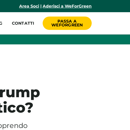
incipale
Area Soci
|
Aderisci a WeForGreen
PASSA A
G
CONTATTI
WEFORGREEN
Trump
tico?
icoprendo