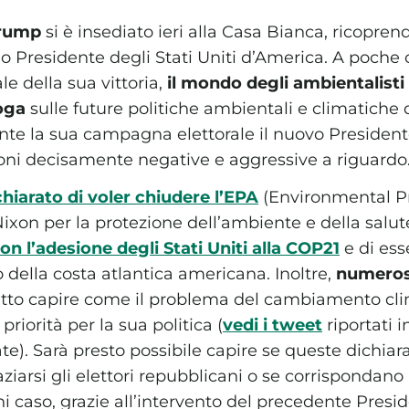
Trump
si è insediato ieri alla Casa Bianca, ricoprend
Presidente degli Stati Uniti d’America. A poche o
le della sua vittoria,
il mondo degli ambientalisti 
roga
sulle future politiche ambientali e climatiche 
e la sua campagna elettorale il nuovo Presidente 
oni decisamente negative e aggressive a riguardo
chiarato di voler chiudere l’EPA
(Environmental Pr
ixon per la protezione dell’ambiente e della salu
n l’adesione degli Stati Uniti alla COP21
e di ess
o della costa atlantica americana. Inoltre,
numerose
tto capire come il problema del cambiamento cli
iorità per la sua politica (
vedi i tweet
riportati i
e). Sarà presto possibile capire se queste dichiara
ziarsi gli elettori repubblicani o se corrisponda
ogni caso, grazie all’intervento del precedente Pr