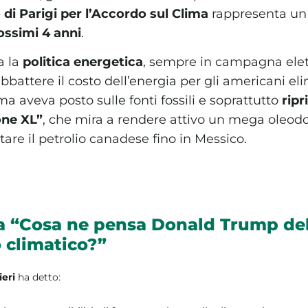
o di Parigi per l’Accordo sul Clima
rappresenta u
rossimi 4 anni
.
a la
politica energetica
, sempre in campagna ele
abbattere il costo dell’energia per gli americani e
a aveva posto sulle fonti fossili e soprattutto
ripr
one XL”
, che mira a rendere attivo un mega oleodo
are il petrolio canadese fino in Messico.
 a “Cosa ne pensa Donald Trump de
climatico?”
eri
ha detto: