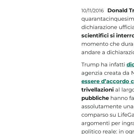
Donald 
10/11/2016
quarantacinquesimo 
dichiarazione ufficia
scientifici si inter
momento che durant
andare a dichiarazi
Trump ha infatti
di
agenzia creata da N
essere d’accordo co
trivellazioni
al larg
pubbliche
hanno fa
assolutamente una pr
comparso su LifeGat
argomenti per ingra
politico reale: in 