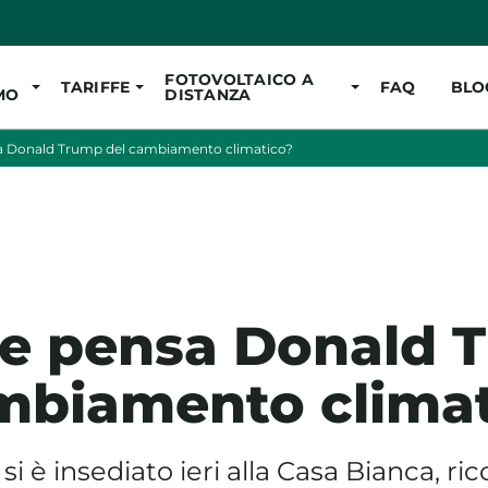
Vai al contenuto pr
FOTOVOLTAICO A
TARIFFE
FAQ
BLO
MO
DISTANZA
a Donald Trump del cambiamento climatico?
e pensa Donald 
mbiamento clima
i è insediato ieri alla Casa Bianca, r