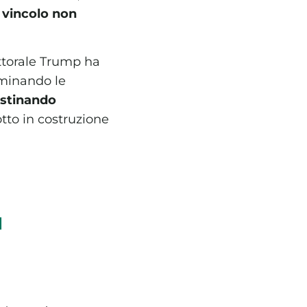
n
vincolo non
ttorale Trump ha
liminando le
istinando
tto in costruzione
l