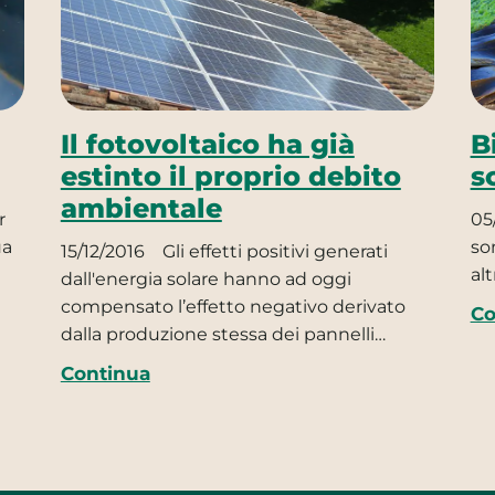
Il fotovoltaico ha già
B
estinto il proprio debito
s
ambientale
r
05
ua
so
15/12/2016
Gli effetti positivi generati
al
dall'energia solare hanno ad oggi
compensato l’effetto negativo derivato
Co
dalla produzione stessa dei pannelli…
Continua