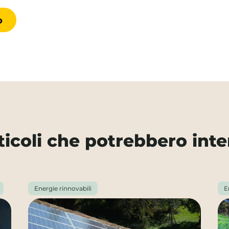
rticoli che potrebbero inte
Energie rinnovabili
E