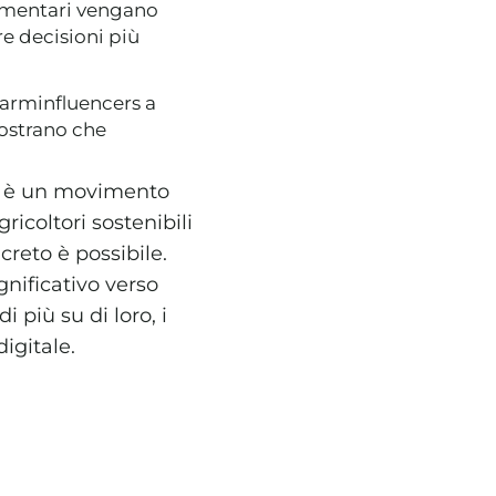
limentari vengano
re decisioni più
 farminfluencers a
mostrano che
; è un movimento
ricoltori sostenibili
reto è possibile.
gnificativo verso
 più su di loro, i
igitale.