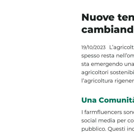
Nuove ten
cambiando
L’agrico
19/10/2023
spesso resta nell’om
sta emergendo una 
agricoltori sosteni
l’agricoltura rigene
Una Comunità 
I farmfluencers sono 
social media per con
pubblico. Questi ind