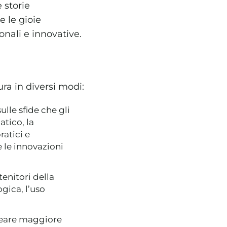
 storie
e le gioie
ionali e innovative.
ra in diversi modi:
lle sfide che gli
tico, la
ratici e
e le innovazioni
tenitori della
gica, l’uso
creare maggiore