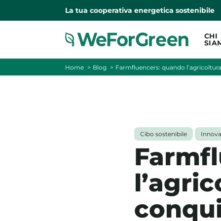
La tua cooperativa energetica sostenibile
CHI
SIA
Home
Blog
Farmfluencers: quando l’agricoltura
Cibo sostenibile
Innova
Farmfl
l’agric
conqui