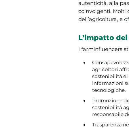
autenticità, alla pa
coinvolgenti. Molti 
dell’agricoltura, e o
L’impatto dei
I farminfluencers st
Consapevolezza 
agricoltori af
sostenibilità e
informazioni su
tecnologiche.
Promozione dell
sostenibilità a
responsabile de
Trasparenza nel