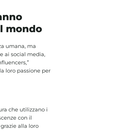
anno
il mondo
enza umana, ma
ie ai social media,
fluencers,”
la loro passione per
ura che utilizzano i
scenze con il
grazie alla loro