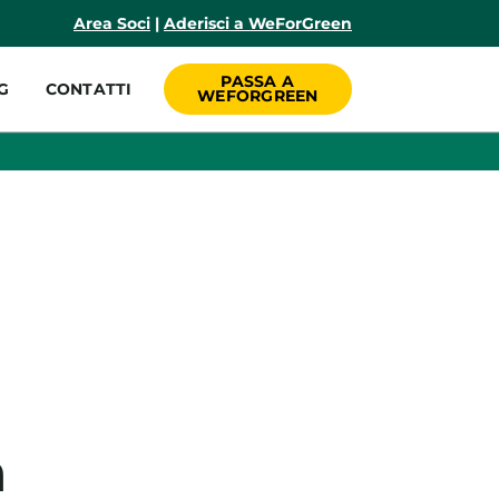
incipale
Area Soci
|
Aderisci a WeForGreen
PASSA A
G
CONTATTI
WEFORGREEN
a