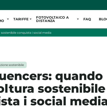
Vai al contenuto pr
FOTOVOLTAICO A
TARIFFE
FAQ
BLO
MO
DISTANZA
 sostenibile conquista i social media
zione sostenibile
uencers: quando
oltura sostenibile
sta i social medi