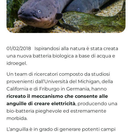
La tua cooperativa energetica sostenibile
Area Soci
|
Aderisci a WeForGreen
Ispirandosi alla natura è stata creata
01/02/2018
una nuova batteria biologica a base di acqua e
idroegel.
Un team di ricercatori composto da studiosi
provenienti dall’Università del Michigan, della
California e di Friburgo in Germania, hanno
ricreato il meccanismo che consente alle
anguille di creare elettricità
, producendo una
bio-batteria pieghevole ed estremamente
morbida.
L’anguilla è in grado di generare potenti campi