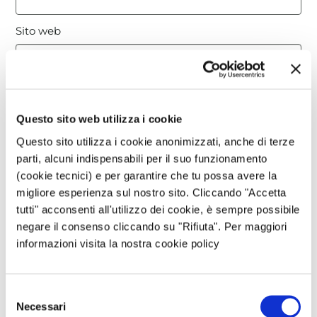
Sito web
Questo sito è protetto da reCAPTCHA, ed è soggetto alla
Privacy Policy
e ai
Termini di utilizzo
di Google.
Questo sito web utilizza i cookie
Questo sito utilizza i cookie anonimizzati, anche di terze
Avvertimi via email in caso di risposte al mio
parti, alcuni indispensabili per il suo funzionamento
commento.
(cookie tecnici) e per garantire che tu possa avere la
migliore esperienza sul nostro sito. Cliccando "Accetta
tutti" acconsenti all'utilizzo dei cookie, è sempre possibile
Avvertimi via email alla pubblicazione di un nuovo
negare il consenso cliccando su "Rifiuta". Per maggiori
articolo.
informazioni visita la nostra cookie policy
Selezione
Necessari
del