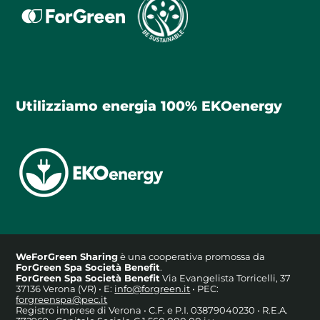
Utilizziamo energia 100% EKOenergy
WeForGreen Sharing
è una cooperativa promossa da
ForGreen Spa Società Benefit
.
ForGreen Spa Società Benefit
Via Evangelista Torricelli, 37
37136 Verona (VR) • E:
info@forgreen.it
• PEC:
forgreenspa@pec.it
Registro imprese di Verona • C.F. e P.I. 03879040230 • R.E.A.