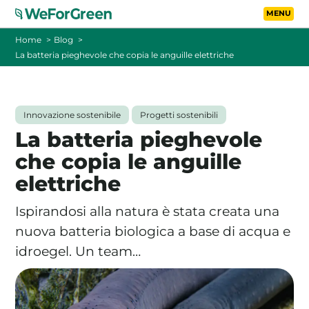
Vai al contenuto principa
Toggle
Home
Blog
La batteria pieghevole che copia le anguille elettriche
CHI SIAMO
TARIFFE
Innovazione sostenibile
Progetti sostenibili
La batteria pieghevole
FOTOVOLTAICO A DISTANZA
che copia le anguille
elettriche
FAQ
Ispirandosi alla natura è stata creata una
BLOG
nuova batteria biologica a base di acqua e
idroegel. Un team…
CONTATTI
PASSA A WEFORGREEN