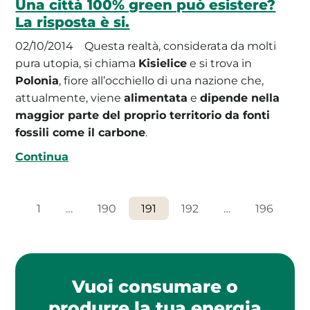
Una città 100% green può esistere?
La risposta è si.
02/10/2014
Questa realtà, considerata da molti
pura utopia, si chiama
Kisielice
e si trova in
Polonia
, fiore all’occhiello di una nazione che,
attualmente, viene
alimentata
e
dipende nella
maggior parte del proprio territorio da fonti
fossili come il carbone
.
Continua
1
…
190
191
192
…
196
Vuoi consumare o
produrre la tua energia