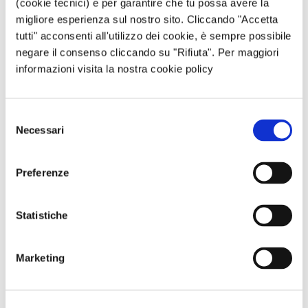
(cookie tecnici) e per garantire che tu possa avere la
migliore esperienza sul nostro sito. Cliccando "Accetta
tutti" acconsenti all'utilizzo dei cookie, è sempre possibile
negare il consenso cliccando su "Rifiuta". Per maggiori
informazioni visita la nostra cookie policy
Come funziona un fotovoltaico?
Selezione
Componenti, costi, alternative
Necessari
del
23/07/2026
Un impianto fotovoltaico è un
consenso
sistema in grado di convertire l’energia che
Preferenze
proviene dal sole (energia solare) in…
Continua
Statistiche
Focus Energia
Marketing