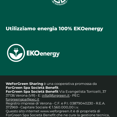
Utilizziamo energia 100% EKOenergy
WeForGreen Sharing
è una cooperativa promossa da
ForGreen Spa Società Benefit
.
ForGreen Spa Società Benefit
Via Evangelista Torricelli, 37
37136 Verona (VR) • E:
info@forgreen.it
• PEC:
forgreenspa@pec.it
Registro imprese di Verona • C.F. e P.I. 03879040230 • R.E.A.
372969 • Capitale Sociale € 1.560.000,00 i.v.
Questo sito internet www.weforgreen.it è di proprietà di
ForGreen Spa Società Benefit che ne cura la gestione tecnica,