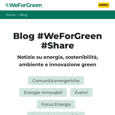
Vai al contenuto principa
Toggle
Home
Blog
CHI SIAMO
Blog #WeForGreen
TARIFFE
#Share
FOTOVOLTAICO A DISTANZA
Notizie su energia, sostenibilità,
ambiente e innovazione green
FAQ
Comunità energetiche
BLOG
Energie rinnovabili
Eventi
CONTATTI
Focus Energia
PASSA A WEFORGREEN