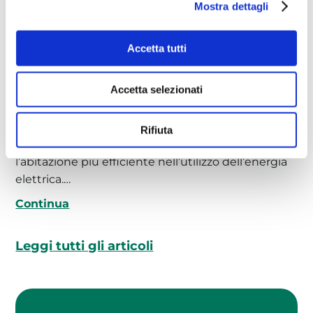
Mostra dettagli
Accetta tutti
Efficientamento energetico casa:
Accetta selezionati
soluzioni e incentivi
09/07/2026
L’efficientamento energetico di una
Rifiuta
casa è l’insieme delle pratiche utili a rendere
l’abitazione più efficiente nell’utilizzo dell’energia
elettrica.…
Continua
Leggi tutti gli articoli