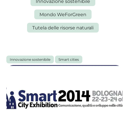
Innovazione sostenibile
Mondo WeForGreen
Tutela delle risorse naturali
La tua cooperativa energetica sostenibile
Area Soci
|
Aderisci a WeForGreen
Tutti gli articoli
Innovazione sostenibile
Smart cities