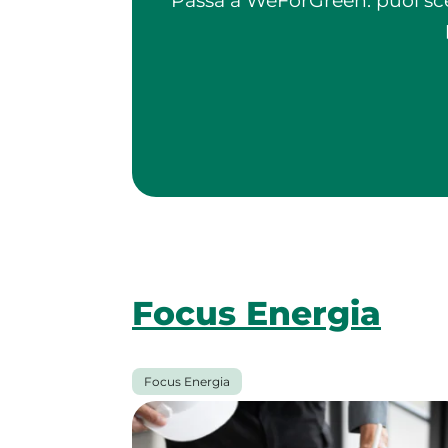
Passa a WeForGreen: puoi sceg
Focus Energia
Focus Energia