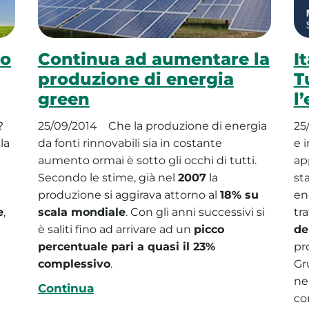
ro
Continua ad aumentare la
I
produzione di energia
T
green
l
?
25/09/2014
Che la produzione di energia
25
la
da fonti rinnovabili sia in costante
e i
aumento ormai è sotto gli occhi di tutti.
ap
Secondo le stime, già nel
2007
la
st
produzione si aggirava attorno al
18% su
en
e
,
scala mondiale
. Con gli anni successivi si
tr
è saliti fino ad arrivare ad un
picco
de
percentuale pari a quasi il 23%
pr
complessivo
.
Gr
ne
Continua
co