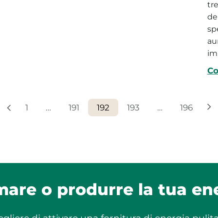
tr
del
sp
au
im
Co
1
…
191
192
193
…
196
are o produrre la tua ene