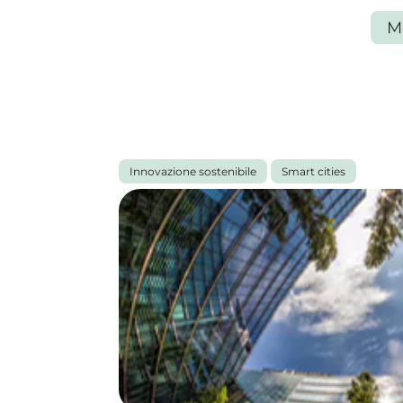
M
Tutti gli articoli
Innovazione sostenibile
Smart cities