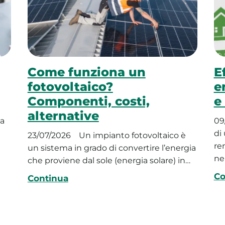
Come funziona un
E
fotovoltaico?
e
Componenti, costi,
e
alternative
ta
09
di 
23/07/2026
Un impianto fotovoltaico è
re
un sistema in grado di convertire l’energia
nel
che proviene dal sole (energia solare) in…
Co
Continua