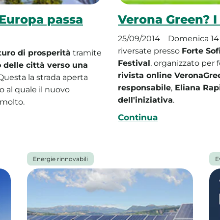
l’Europa passa
Verona Green? I 
25/09/2014
Domenica 14 
riversate presso
Forte Sof
turo di prosperità
tramite
Festival
, organizzato per 
delle città verso una
rivista online VeronaGree
 Questa la strada aperta
responsabile
,
Eliana Rap
 al quale il nuovo
dell'iniziativa
.
molto.
Continua
Energie rinnovabili
E