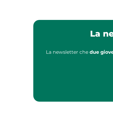
La n
La newsletter che
due giove