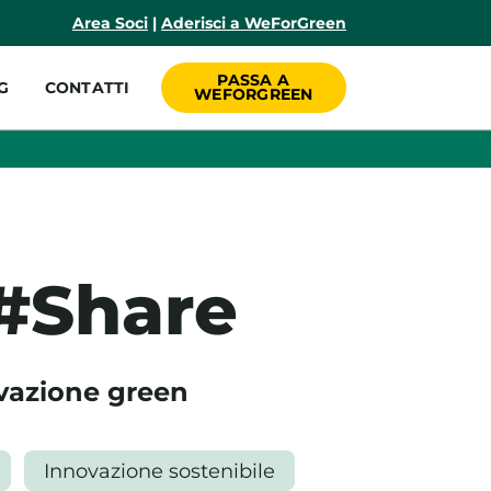
incipale
Area Soci
|
Aderisci a WeForGreen
PASSA A
G
CONTATTI
WEFORGREEN
#Share
ovazione green
Innovazione sostenibile