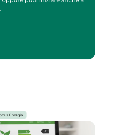
a oppure puoi iniziare anche a
.
ocus Energia