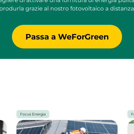
liere di attivare una fornitura di energia pulit
produrla grazie al nostro fotovoltaico a distanza
Passa a WeForGreen
Focus Energia
F