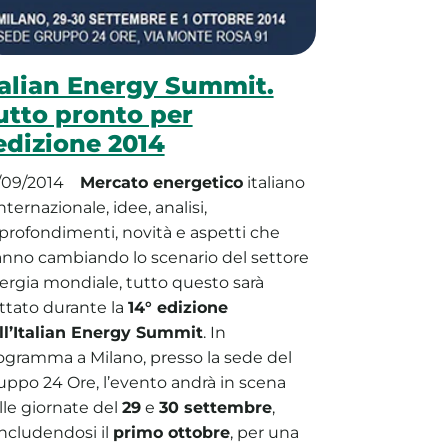
talian Energy Summit.
utto pronto per
’edizione 2014
/09/2014
Mercato energetico
italiano
nternazionale, idee, analisi,
profondimenti, novità e aspetti che
anno cambiando lo scenario del settore
ergia mondiale, tutto questo sarà
attato durante la
14° edizione
ll’Italian Energy Summit
. In
ogramma a Milano, presso la sede del
uppo 24 Ore, l’evento andrà in scena
lle giornate del
29
e
30 settembre
,
ncludendosi il
primo ottobre
, per una