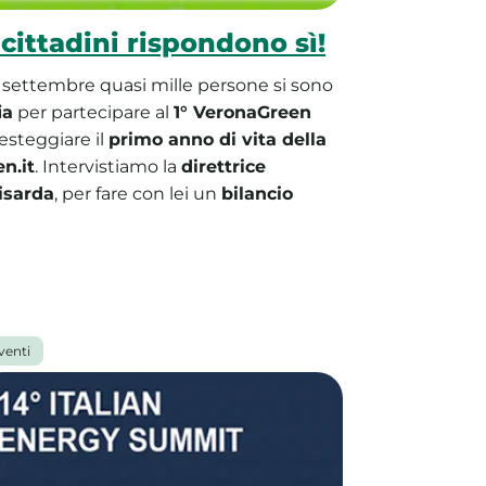
cittadini rispondono sì!
settembre quasi mille persone si sono
ia
per partecipare al
1° VeronaGreen
festeggiare il
primo anno di vita della
n.it
. Intervistiamo la
direttrice
isarda
, per fare con lei un
bilancio
venti