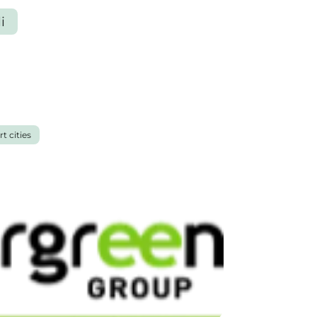
i
t cities