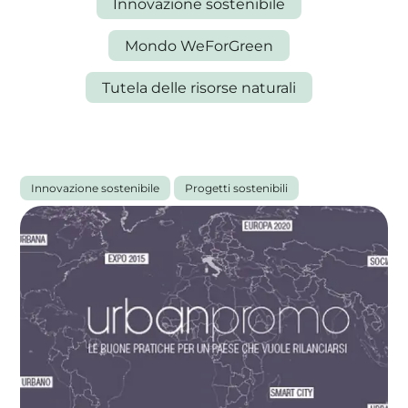
Innovazione sostenibile
Mondo WeForGreen
Tutela delle risorse naturali
La tua cooperativa energetica sostenibile
Area Soci
|
Aderisci a WeForGreen
Tutti gli articoli
Innovazione sostenibile
Progetti sostenibili