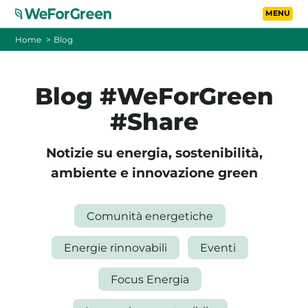
Vai al contenuto principa
Toggle
Home
Blog
CHI SIAMO
Blog #WeForGreen
TARIFFE
#Share
FOTOVOLTAICO A DISTANZA
Notizie su energia, sostenibilità,
ambiente e innovazione green
FAQ
Comunità energetiche
BLOG
Energie rinnovabili
Eventi
CONTATTI
Focus Energia
PASSA A WEFORGREEN