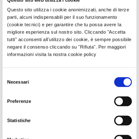
Continua
Questo sito utilizza i cookie anonimizzati, anche di terze
parti, alcuni indispensabili per il suo funzionamento
(cookie tecnici) e per garantire che tu possa avere la
Focus Energia
migliore esperienza sul nostro sito. Cliccando "Accetta
tutti" acconsenti all'utilizzo dei cookie, è sempre possibile
negare il consenso cliccando su "Rifiuta". Per maggiori
informazioni visita la nostra cookie policy
Selezione
Necessari
del
consenso
Efficientamento energetico casa:
soluzioni e incentivi
Preferenze
09/07/2026
L’efficientamento energetico di una
casa è l’insieme delle pratiche utili a rendere
Statistiche
l’abitazione più efficiente nell’utilizzo dell’energia
elettrica.…