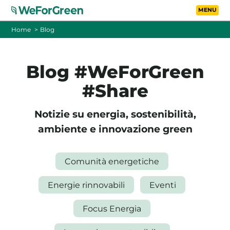
Vai al contenuto principa
Toggle
Home
Blog
CHI SIAMO
Blog #WeForGreen
TARIFFE
#Share
FOTOVOLTAICO A DISTANZA
Notizie su energia, sostenibilità,
ambiente e innovazione green
FAQ
Comunità energetiche
BLOG
Energie rinnovabili
Eventi
CONTATTI
Focus Energia
PASSA A WEFORGREEN