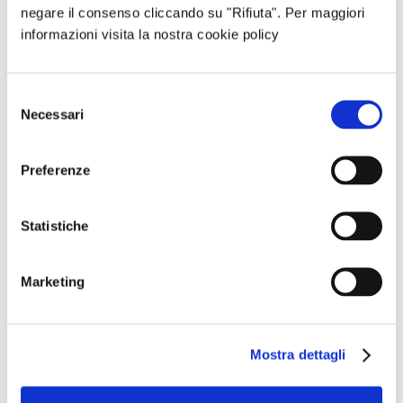
negare il consenso cliccando su "Rifiuta". Per maggiori
Come funziona un fotovoltaico?
informazioni visita la nostra cookie policy
Componenti, costi, alternative
23/07/2026
Un impianto fotovoltaico è un
Selezione
sistema in grado di convertire l’energia che
Necessari
del
proviene dal sole (energia solare) in…
consenso
Continua
Preferenze
Focus Energia
Statistiche
Marketing
Mostra dettagli
Efficientamento energetico casa: