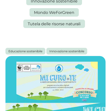
Innovazione sostenibile
Mondo WeForGreen
Tutela delle risorse naturali
La tua cooperativa energetica sostenibile
Area Soci
|
Aderisci a WeForGreen
Tutti gli articoli
Educazione sostenibile
Innovazione sostenibile