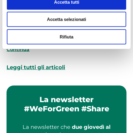
Accetta tutti
soluzioni e incentivi
09/07/2026
L’efficientamento energetico di una
Accetta selezionati
casa è l’insieme delle pratiche utili a rendere
l’abitazione più efficiente nell’utilizzo dell’energia
Rifiuta
elettrica.…
Continua
Leggi tutti gli articoli
La newsletter
#WeForGreen #Share
La newsletter che
due giovedì al